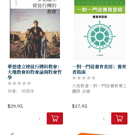
夢想建立使徒行傳的教會：
一對一門徒養育查經：養育
大地教會的牧會論與牧會哲
者指南
學
大地教會一對一門徒養育事工
作者： 河用祚
團隊 合編
教會真正的生命力是什麼？
「一對一門徒養育」 是耶穌
$29.95
$17.95
讓教會成為教會的是什麼？
建立基督徒和教會的方法!
即使教會再多、神學院再多、
牧師再多
為什麼世界依然沒有改變？