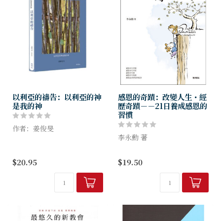
以利亞的禱告：以利亞的神
感恩的奇蹟：改變人生・經
是我的神
歷奇蹟－－21日養成感恩的
習慣
作者：姜俊旻
李永勳 著
神的真理永恆不變
屬神的法則會向懂得善用的人
感恩中有喜樂，感恩中有平
$20.95
$19.50
彰顯出奇妙能力！
安，感恩中有愛，感恩中有恢
送給陷入屬靈低潮的你
復。