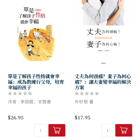
單是了解孩子性格就會幸
丈夫為何頭痛？妻子為何心
福：成為教練行父母，培育
痛？：讓夫妻變幸福的解決
幸福的孩子
方案
作者 : 李佰鎔、宋智惠
朴好根 著
很多父母雖然深愛孩子，但因
你期待結婚以後能穿更高檔的
$26.95
$17.95
用錯誤的方式愛孩子，導致關
衣服、吃更美味的食物、去更
係被破壞，或讓孩子更痛苦。
好玩的地方、過更悠閒的生活
本書幫助父母更能了解孩子，
嗎？如果是的話，你將無法得
並提供如何真心欣賞、肯定...
到幸福。你想透過婚姻成為對