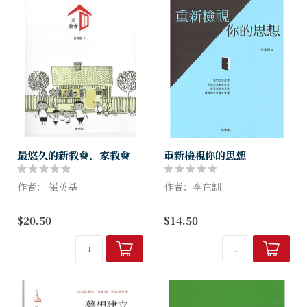
最悠久的新教會．家教會
重新檢視你的思想
作者： 崔英基
作者：李在訓
透過連結生活與禮拜的家教會
生活中有多少真相與假象的混
$20.50
$14.50
恢復新約的教會！
雜
使你虛實不分而徬徨迷失？
即使教會有很大的不同，也有
甚至使你的信仰遇到瓶頸，找
很多相似之處
不到擺脫的途徑？
家教會雖然不同，但合乎聖
經。
本書作者指出，人的思想隱藏
當被問及2...
了...