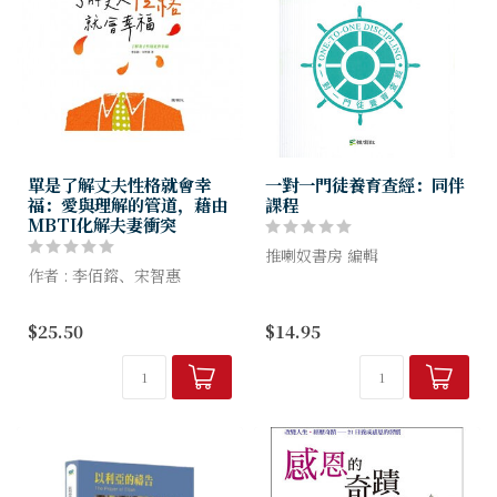
單是了解丈夫性格就會幸
一對一門徒養育查經：同伴
福：愛與理解的管道，藉由
課程
MBTI化解夫妻衝突
推喇奴書房 編輯
作者 : 李佰鎔、宋智惠
「一對一門徒養育」 是耶穌
所謂的愛，不是強迫或控制。
建立基督徒和教會的方法!
$25.50
$14.95
真正的愛是以接納(accept)與
尊重(respect)為出發點。最
近有太多破碎、受傷的婚姻，
據說主要...