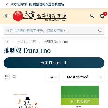
致力提供廣泛的
屬靈書籍&基督教禮品
0
選
單
主頁
/
出版社／品牌
/
推喇奴 Duranno
推喇奴 Duranno
分類 Filters