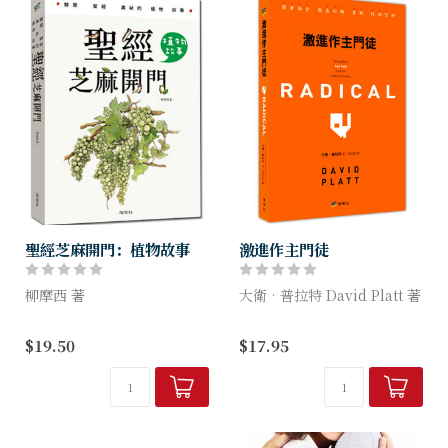
聖經芝麻開門：植物故事
激進作主門徒
柳摩西 著
大衛‧普拉特 David Platt 著
耶利哥城裡有許多棕樹，撒該
大衛．普拉特和布魯克丘教會
$19.50
$17.95
為什麼爬到桑樹上呢? 為何耶
的眾會友已體驗！
穌要咒詛時候未到，而結不出
完全翻轉你生命的激進實驗
果子的無花果樹? 種在園子裡
的一粒芥菜種，真的會長大成
1. 為全世界禱告。
樹嗎?
2. 查考...
...