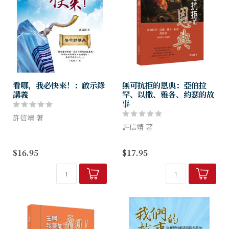
看哪，我必快來！：啟示錄
無可抗拒的恩典：亞伯拉
講義
罕、以撒、雅各、約瑟的故
事
許信靖 著
許信靖 著
啟示錄幫助我們看清楚末日的
真相，叫我們堅定生活在這尚
讀舊約不是為了增加地理或歷
$16.95
$17.95
未得贖的世界裡，耐心等候主
史知識，也不是要滿足屬靈上
來的日子，不要理會那些好譏
的願望（如猶太人盼望有永
誚的人說：［主要降臨的應許
生，約5:39），而是要認識那
在那裡呢？］
位救我們脫離罪與死亡的救
主。因此在讀...