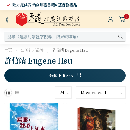
致力提供廣泛的
屬靈書籍&基督教禮品
0
選
單
主頁
/
出版社／品牌
/
許信靖 Eugene Hsu
許信靖 Eugene Hsu
分類 Filters