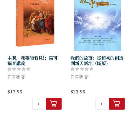
主啊，我要能看見!：馬可
我們的故事：從起初的創造
福音講義
到新天新地（斷版）
許信靖 著
許信靖 著
為什麼門徒在風浪平息後更加
本書嘗試建立一個讀聖經的架
$17.95
$23.95
地害怕？因為那平息風浪的比
構，在上帝創造與救贖的大故
風浪更大。人無法控制風浪，
事裡，明白每一個小故事的意
而耶穌超越風浪的能力更是人
義，清楚認識上帝在基督耶穌
所無法控制，然而兩者之間有
身上所實現的救恩，知道成為
絕然的差別。
基督徒所蒙受...