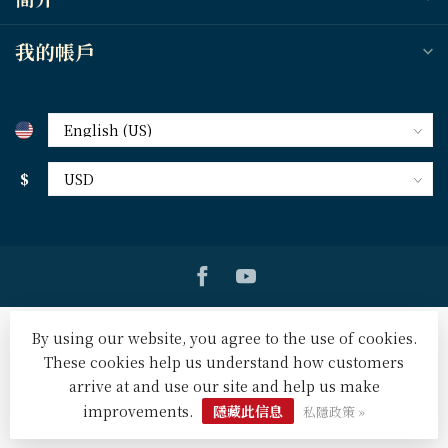
我的帳戶
$
By using our website, you agree to the use of cookies.
These cookies help us understand how customers
arrive at and use our site and help us make
© Copyright 2026 天道北美網路書房 U.S. Tien Dao Books
-
Powered by
Lightspeed
-
Lightspeed design
by
Dyvelopment
improvements.
隱藏此信息
私隱政策 »