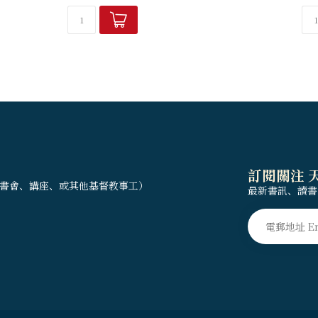
傷療癒書。
周志建繼《擁抱不完美》《把
訂閱關注 
書會、講座、或其他基督教事工）
最新書訊、讀書