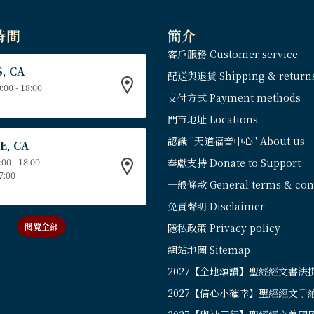
時間
簡介
客戶服務 Customer service
, CA
配送與退貨 Shipping & return
:00 - 18:00
支付方式 Payment methods
門市地址 Locations
認識 "天道福音中心" About us
E, CA
:00 - 18:00
奉獻支持 Donate to Support
17:00
一般條款 General terms & cond
免責聲明 Disclaimer
閱覽全部
隱私政策 Privacy policy
網站地圖 Sitemap
2027【全地頌讚】聖經經文書法
2027【信心小確幸】聖經經文手