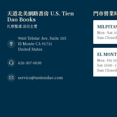
天道北美網路書房 U.S. Tien
門市營業
Dao Books
扎根聖道 活出主愛
MILPITAS
Mon - Sat: 10
Sun: Closed
9060 Telstar Ave, Suite 205
El Monte CA 91731
United States
EL MONT
Mon - Fri: 10
626-307-0030
Sat: 10:00 - 
Sun: Closed
service@ustiendao.com