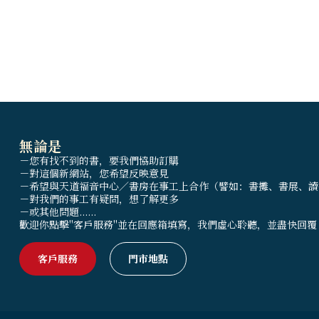
無論是
－您有找不到的書，要我們協助訂購
－對這個新網站，您希望反映意見
－希望與天道福音中心／書房在事工上合作（譬如：書攤、書展、讀
－對我們的事工有疑問，想了解更多
－或其他問題......
歡迎你點擊"客戶服務"並在回應箱填寫，我們虛心聆聽，並盡快回覆
客戶服務
門市地點