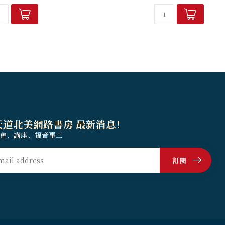
念與正念溝通，帶領你重新啟動卡住的家庭
自...
關係，以愛的語言化解...
天道北美網路書房 最新消息！
會、講座、福音事工
訂閱