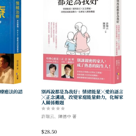
T療癒法的諮
別再說都是為我好：情緒能量╳愛的語言
╳正念溝通，改變家庭能量動力，化解家
人關係難題
許瑞云、陳德中 著
情緒流動，身
★「哈佛心能量」知名醫師許瑞云╳「正念
$28.50
、故事的創
減壓」台灣第一人陳德中，首度結合情緒心