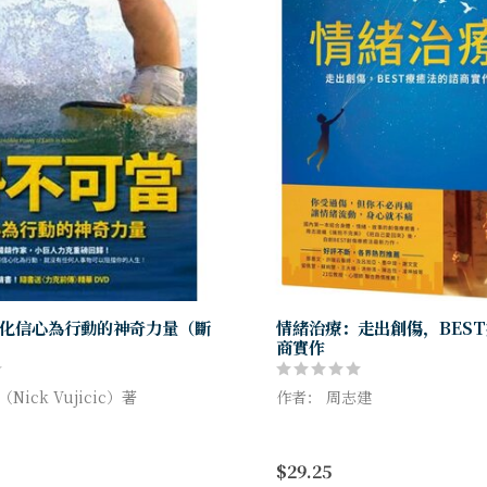
化信心為行動的神奇力量（斷
情緒治療：走出創傷，BES
商實作
Nick Vujicic）著
作者： 周志建
限》暢銷作家，小巨人力克重磅
★心裡的創傷，身體知道；讓
大聲告訴你：將信心化為行動，
心就不痛。
$29.25
人事物可以阻擋你的人生！
國內第一本結合身體、情緒