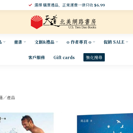
選擇 購買禮品，正常運費一律只收
$6.99
品
童書
文創&禮品
o 作者專頁 o
促銷 SALE
客戶服務
Gift cards
強化搜尋
籍／產品