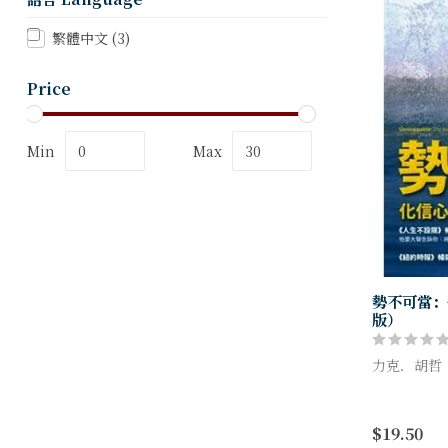
繁體中文
(3)
Price
Min
Max
勢不可當：
版）
力克．胡哲 （
《人生不設
回歸！他要
$19.50
就沒有任何