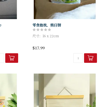
e
零食抱枕．熊仔餅
尺寸：16 x 22cm
$17.99
產品編號：FM-CUS15
品牌：Hallelujah 魚媽手作店