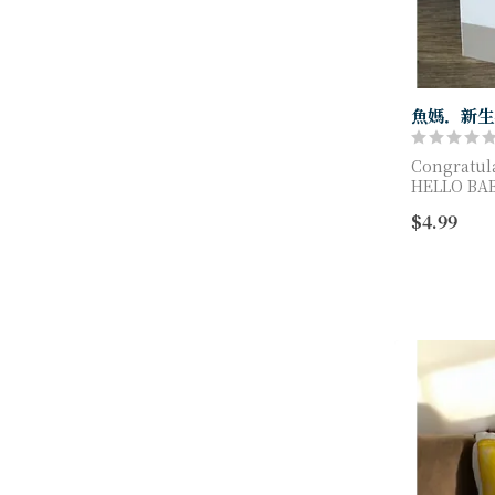
魚媽．新生
Congratula
HELLO BA
A little bi
$4.99
earth
卡尺寸：...