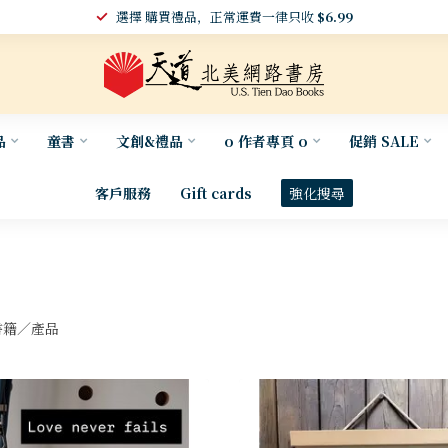
選擇 購買禮品，正常運費一律只收
$6.99
品
童書
文創&禮品
o 作者專頁 o
促銷 SALE
客戶服務
Gift cards
強化搜尋
籍／產品