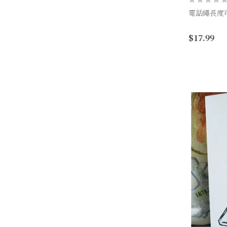
電話繩長度
Grace Upo
$17.99
John 1:16
產品編號：F
品牌：Hall