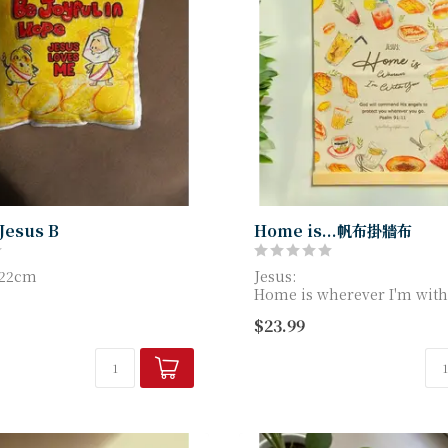
esus B
Home is...帆布掛牆布
22cm
Jesus:
Home is wherever I'm with
$23.99
-CUS12
God will command His ang
elujah 魚媽手作店
protect ...