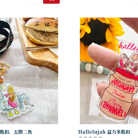
匙扣．五餅二魚
Hallelujah 益力多匙扣