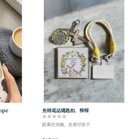
pe
魚媽電話繩匙扣．檸檬
配黃色短繩，長度可掛手
He loved to the end. You do not