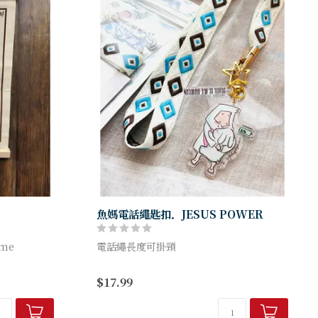
魚媽電話繩匙扣．JESUS POWER
ame
電話繩長度可掛頸
Jesus is my power
$17.99
Exodus 15:2