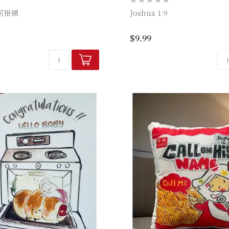
可掛頸
Joshua 1:9
n Grace
$9.99
產品編號：FM-KC13
品牌：Hallelujah 魚媽手作店
M-PC05
elujah 魚媽手作店