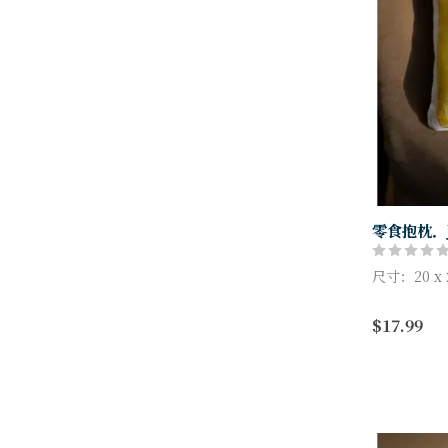
零食抱枕．J
尺寸：20 x 
$17.99
產品編號：FM
品牌：Hall