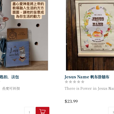
匙扣．法包
Jesus Name 帆布掛牆布
，長度可斜孭
There is Power in Jesus N
ith all your heart -
綿麻簡潔掛部裝飾配上金句
$23.99
2:37
尺寸: 30x40cm
M-PC02