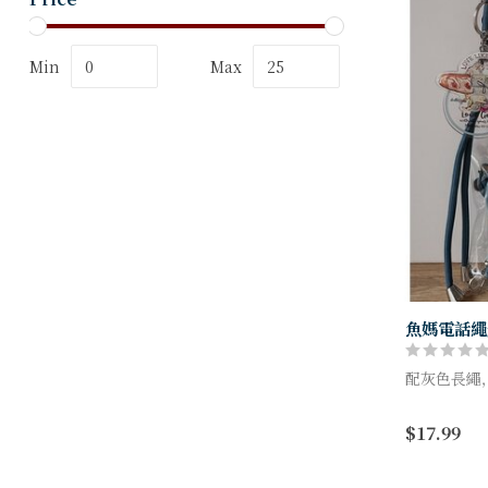
Min
Max
魚媽電話繩
配灰色長繩
Love God w
$17.99
Matthew 2
產品編號：F