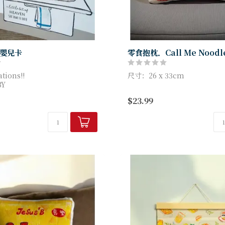
嬰兒卡
零食抱枕．Call Me Noodl
tions!!
尺寸：26 x 33cm
BY
t of heaven sent down to
$23.99
產品編號：FM-CUS10
品牌：Hallelujah 魚媽手作店