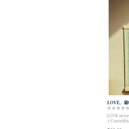
LOVE．
LOVE never
1 Corinthi
綿麻簡潔掛