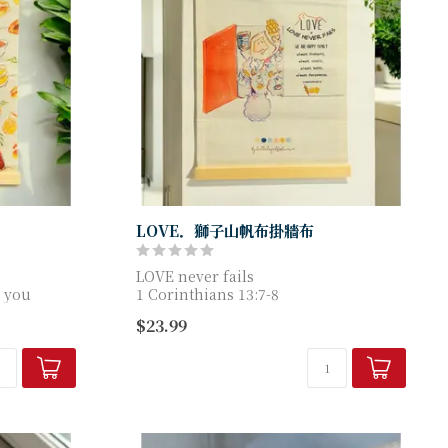
LOVE．獅子山帆布掛牆布
LOVE never fails
 you
1 Corinthians 13:7-8
綿麻簡潔掛部裝飾配上金句
$23.99
els to
尺寸: 30x40cm