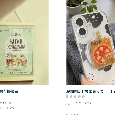
貓帆布掛牆布
魚媽磁吸手機氣囊支架——Ho
 fails
尺寸：5 x 7 cm
ans 13:8
部裝飾配上金句