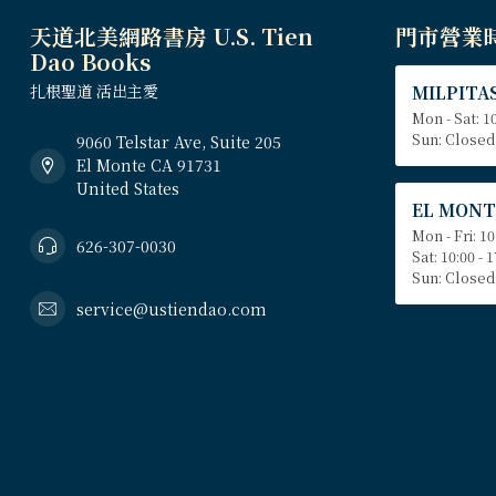
天道北美網路書房 U.S. Tien
門市營業
Dao Books
扎根聖道 活出主愛
MILPITAS
Mon - Sat: 10
Sun: Closed
9060 Telstar Ave, Suite 205
El Monte CA 91731
United States
EL MONT
Mon - Fri: 10
626-307-0030
Sat: 10:00 - 
Sun: Closed
service@ustiendao.com