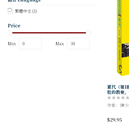
繁體中文
(1)
Price
Min
Max
累代（第1
壯的教會，
作者： 陳
打造世界級
$29.95
一本轉換思