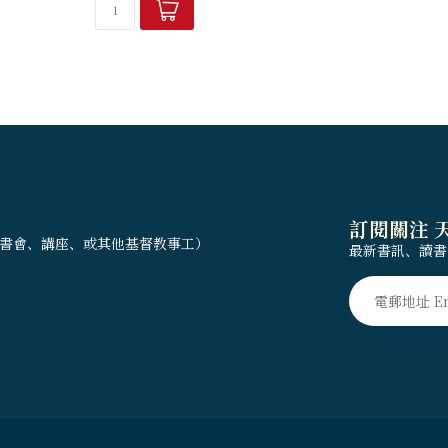
你的教會中興起一代又一代的青
穌基督的國...
訂閱關注 
書會、講座、或其他基督教事工）
最新書訊、讀書