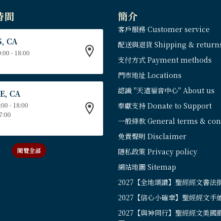
時間
簡介
客戶服務 Customer service
, CA
配送與退貨 Shipping & return
:00 - 18:00
支付方式 Payment methods
門市地址 Locations
認識 "天道福音中心" About us
E, CA
:00 - 18:00
奉獻支持 Donate to Support
17:00
一般條款 General terms & cond
免責聲明 Disclaimer
閱覽全部
隱私政策 Privacy policy
網站地圖 Sitemap
2027【全地頌讚】聖經經文書法
2027【信心小確幸】聖經經文手
2027【與神同行】聖經經文美國