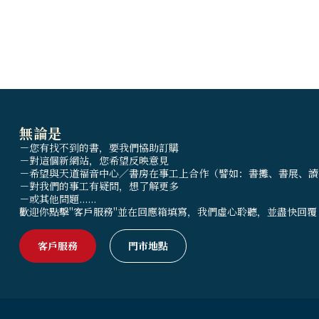
訴你如何在
少年來建立耶
無論是
－您有找不到的書，要我們協助訂購
－對這個新網站，您希望反映意見
－希望與天道福音中心／書房在事工上合作（譬如：書攤、書展、讀
－對我們的事工有疑問，想了解更多
－或其他問題......
歡迎你點擊"客戶服務"並在回應箱填寫，我們虛心聆聽，並盡快回覆
客戶服務
門市地點