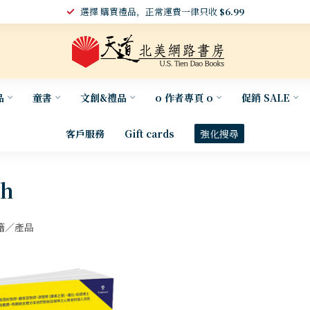
選擇 購買禮品，正常運費一律只收
$6.99
品
童書
文創&禮品
o 作者專頁 o
促銷 SALE
客戶服務
Gift cards
強化搜尋
ch
籍／產品