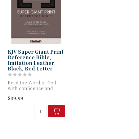
KJV Super Giant Print
Reference Bible,
Imitation Leather,
Black, Red Letter
Read the Word of God
with confidence and
clarity!
$39.99
The brand-new King
James Vers...