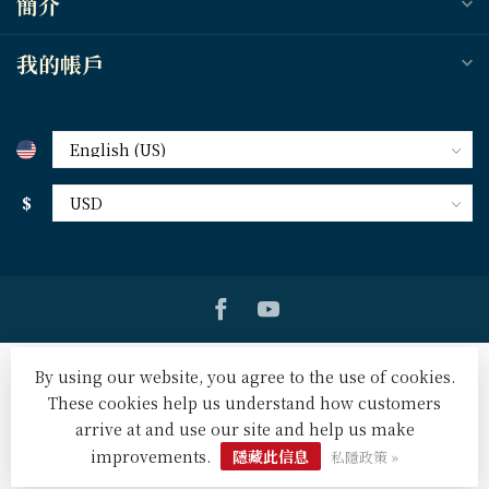
簡介
我的帳戶
$
By using our website, you agree to the use of cookies.
These cookies help us understand how customers
arrive at and use our site and help us make
© Copyright 2026 天道北美網路書房 U.S. Tien Dao Books
-
Powered by
Lightspeed
-
Lightspeed design
by
Dyvelopment
improvements.
隱藏此信息
私隱政策 »