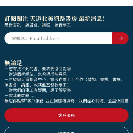
訂閱關注 天道北美網路書房 最新消息！
最新書訊、讀書會、講座、福音事工
無論是
－您有找不到的書，要我們協助訂購
－對這個新網站，您希望反映意見
－希望與天道福音中心／書房在事工上合作（譬如：書攤、書展、
讀書會、講座、或其他基督教事工）
－對我們的事工有疑問，想了解更多
－或其他問題......
歡迎你點擊"客戶服務"並在回應箱填寫，我們虛心聆聽，並盡快回覆
客戶服務