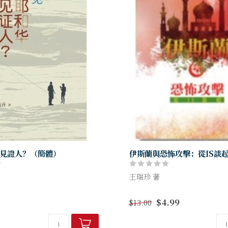
見證人？（簡體）
伊斯蘭與恐怖攻擊：從IS談
王瑞珍 著
见耶和华见证人，被他们传讲的
本書敘述近代伊斯蘭復興運動
$4.99
$13.00
打动，或被他们的亲切关怀吸
恐怖運動。2014年IS（伊斯蘭
心，他们声称自己独揽得救之
現，它的背景是甚麼？為甚麼
瞎子领路，指引人步向...
它將來會...