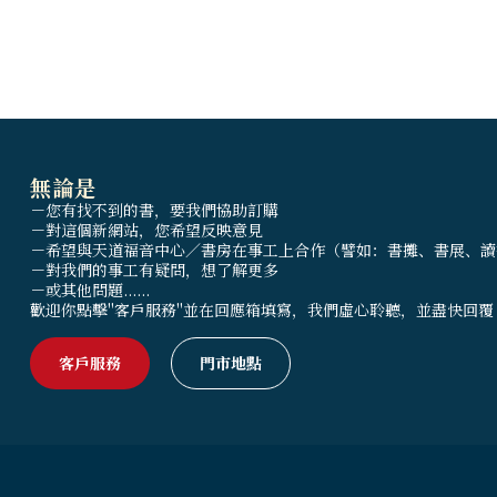
無論是
－您有找不到的書，要我們協助訂購
－對這個新網站，您希望反映意見
－希望與天道福音中心／書房在事工上合作（譬如：書攤、書展、讀
－對我們的事工有疑問，想了解更多
－或其他問題......
歡迎你點擊"客戶服務"並在回應箱填寫，我們虛心聆聽，並盡快回覆
客戶服務
門市地點