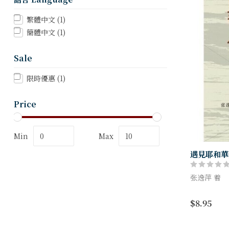
繁體中文
(1)
簡體中文
(1)
Sale
限時優惠
(1)
Price
Min
Max
遇見耶和華
张逸萍 着
也许你曾遇
$8.95
「好消息」
引。但请小
道，其实有如