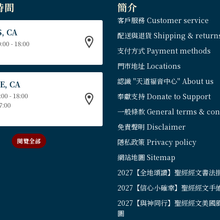
時間
簡介
客戶服務 Customer service
, CA
配送與退貨 Shipping & return
:00 - 18:00
支付方式 Payment methods
門市地址 Locations
認識 "天道福音中心" About us
E, CA
:00 - 18:00
奉獻支持 Donate to Support
17:00
一般條款 General terms & cond
免責聲明 Disclaimer
閱覽全部
隱私政策 Privacy policy
網站地圖 Sitemap
2027【全地頌讚】聖經經文書法
2027【信心小確幸】聖經經文手
2027【與神同行】聖經經文美國
圖