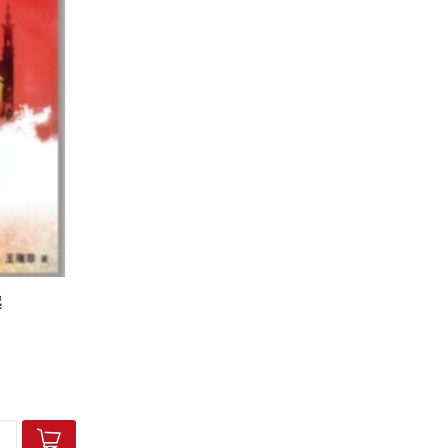
起
如何演變成為
國）橫空出
它特別嚇人？