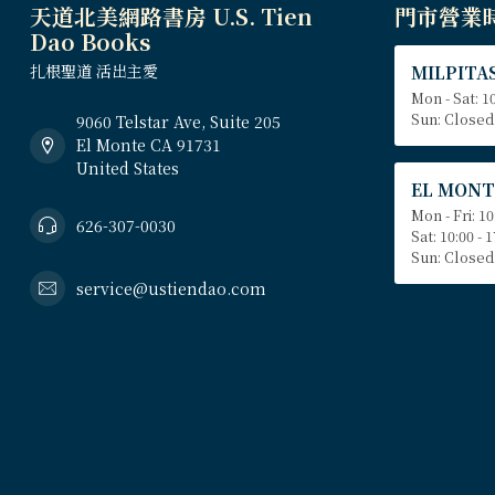
天道北美網路書房 U.S. Tien
門市營業
Dao Books
扎根聖道 活出主愛
MILPITAS
Mon - Sat: 10
Sun: Closed
9060 Telstar Ave, Suite 205
El Monte CA 91731
United States
EL MONT
Mon - Fri: 10
626-307-0030
Sat: 10:00 - 
Sun: Closed
service@ustiendao.com