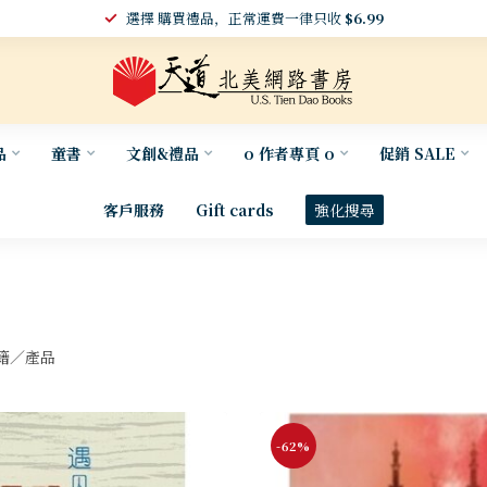
選擇 購買禮品，正常運費一律只收
$6.99
品
童書
文創&禮品
o 作者專頁 o
促銷 SALE
客戶服務
Gift cards
強化搜尋
籍／產品
-62%