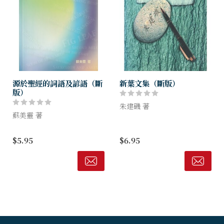
源於聖經的詞語及諺語（斷
新葉文集（斷版）
版）
朱建磯 著
蘇美靈 著
朱牧師數十年忠心事主，為人
本書選取了聖經中一些詞語及
謙虛，他對神的信心、對人的
$5.95
$6.95
諺語作出簡單易明的解釋，從
愛心和對真理的執著，實在是
「神」、「遮醜葉」、「我豈
信徒的好榜樣，本書結集了朱
是看守我兄弟的嗎」、「微小
牧師多年來發表過的文章，語
聲音」，到「披麻蒙灰」、
重心長，對於...
「麥子與糠秕」...