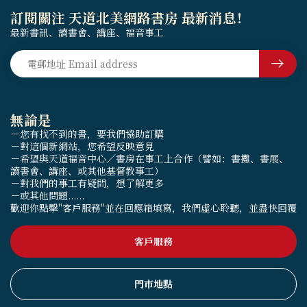
訂閱關注 天道北美網路書房 最新消息！
最新書訊、讀書會、講座、福音事工
無論是
－您有找不到的書，要我們協助訂購
－對這個新網站，您希望反映意見
－希望與天道福音中心／書房在事工上合作（譬如：書攤、書展、
讀書會、講座、或其他基督教事工）
－對我們的事工有疑問，想了解更多
－或其他問題......
歡迎你點擊"客戶服務"並在回應箱填寫，我們虛心聆聽，並盡快回覆
客戶服務
門市地點