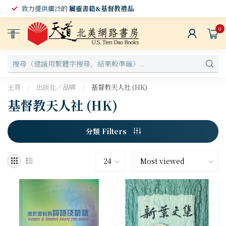
致力提供廣泛的
屬靈書籍&基督教禮品
0
選
單
主頁
/
出版社／品牌
/
基督教天人社 (HK)
基督教天人社 (HK)
分類 Filters