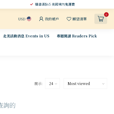
購書滿$65 美國境內
免運費
0
我的帳戶
願望清單
USD
北美活動消息 Events in US
專題閱讀 Readers Pick
展示:
查詢的