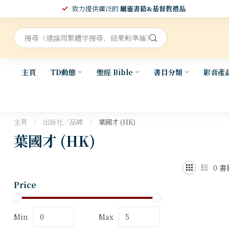
致力提供廣泛的
屬靈書籍&基督教禮品
主頁
TD動態
聖經 Bible
書目分類
影音產
主頁
/
出版社／品牌
/
葉國才 (HK)
葉國才 (HK)
0
書
Price
Min
Max