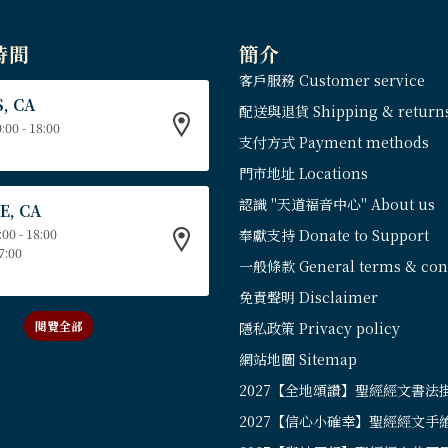
時間
簡介
客戶服務 Customer service
, CA
配送與退貨 Shipping & return
:00 - 18:00
支付方式 Payment methods
門市地址 Locations
認識 "天道福音中心" About us
E, CA
:00 - 18:00
奉獻支持 Donate to Support
17:00
一般條款 General terms & cond
免責聲明 Disclaimer
閱覽全部
隱私政策 Privacy policy
網站地圖 Sitemap
2027【全地頌讚】聖經經文書法
2027【信心小確幸】聖經經文手