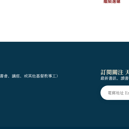
繼續選購
訂閱關注 
書會、講座、或其他基督教事工）
最新書訊、讀書