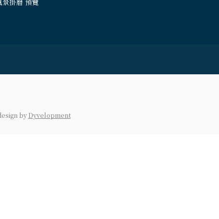
風景掛曆 預覽
design
by
Dyvelopment