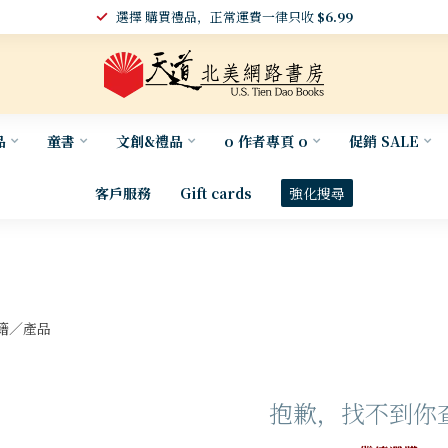
選擇 購買禮品，正常運費一律只收
$6.99
品
童書
文創&禮品
o 作者專頁 o
促銷 SALE
客戶服務
Gift cards
強化搜尋
籍／產品
抱歉，找不到你