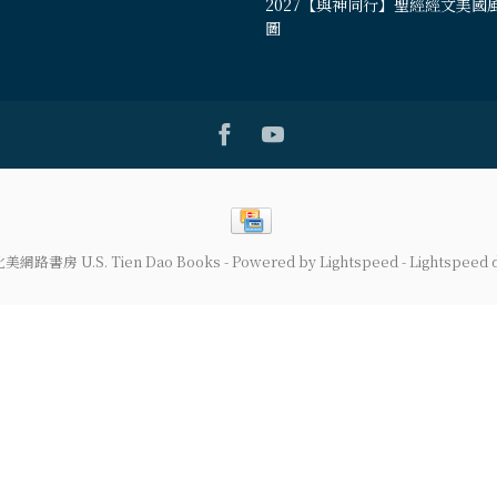
2027【與神同行】聖經經文美國
圖
道北美網路書房 U.S. Tien Dao Books
- Powered by
Lightspeed
-
Lightspeed 