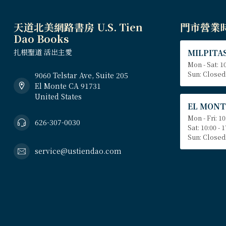
天道北美網路書房 U.S. Tien
門市營業
Dao Books
扎根聖道 活出主愛
MILPITAS
Mon - Sat: 10
Sun: Closed
9060 Telstar Ave, Suite 205
El Monte CA 91731
United States
EL MONT
Mon - Fri: 10
626-307-0030
Sat: 10:00 - 
Sun: Closed
service@ustiendao.com