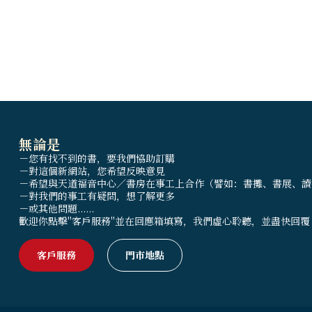
無論是
－您有找不到的書，要我們協助訂購
－對這個新網站，您希望反映意見
－希望與天道福音中心／書房在事工上合作（譬如：書攤、書展、讀
－對我們的事工有疑問，想了解更多
－或其他問題......
歡迎你點擊"客戶服務"並在回應箱填寫，我們虛心聆聽，並盡快回覆
客戶服務
門市地點