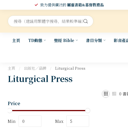
致力提供廣泛的
屬靈書籍&基督教禮品
主頁
TD動態
聖經 Bible
書目分類
影音產
主頁
/
出版社／品牌
/
Liturgical Press
Liturgical Press
0
書
Price
Min
Max