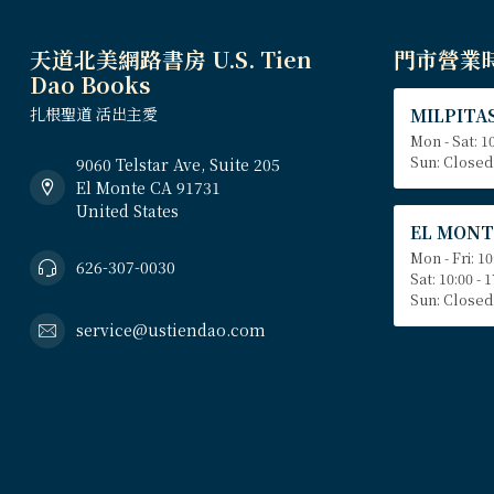
天道北美網路書房 U.S. Tien
門市營業
Dao Books
扎根聖道 活出主愛
MILPITAS
Mon - Sat: 10
Sun: Closed
9060 Telstar Ave, Suite 205
El Monte CA 91731
United States
EL MONT
Mon - Fri: 10
626-307-0030
Sat: 10:00 - 
Sun: Closed
service@ustiendao.com