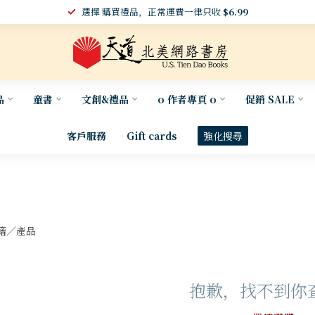
選擇 購買禮品，正常運費一律只收
$6.99
品
童書
文創&禮品
o 作者專頁 o
促銷 SALE
客戶服務
Gift cards
強化搜尋
籍／產品
抱歉，找不到你