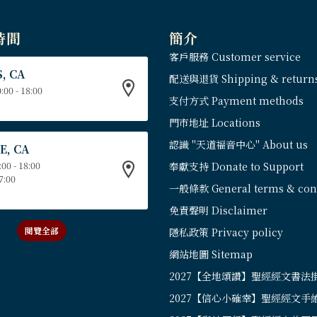
時間
簡介
客戶服務 Customer service
, CA
配送與退貨 Shipping & return
:00 - 18:00
支付方式 Payment methods
門市地址 Locations
認識 "天道福音中心" About us
E, CA
:00 - 18:00
奉獻支持 Donate to Support
17:00
一般條款 General terms & cond
免責聲明 Disclaimer
閱覽全部
隱私政策 Privacy policy
網站地圖 Sitemap
2027【全地頌讚】聖經經文書法
2027【信心小確幸】聖經經文手