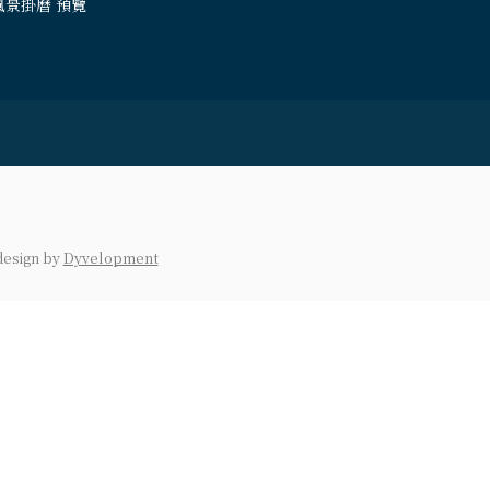
風景掛曆 預覽
design
by
Dyvelopment