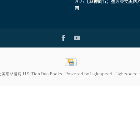
2027【與神同行】聖經經文美國
圖
道北美網路書房 U.S. Tien Dao Books
- Powered by
Lightspeed
-
Lightspeed 