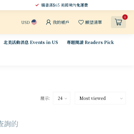
購書滿$65 美國境內
免運費
0
我的帳戶
願望清單
USD
北美活動消息 Events in US
專題閱讀 Readers Pick
展示:
查詢的