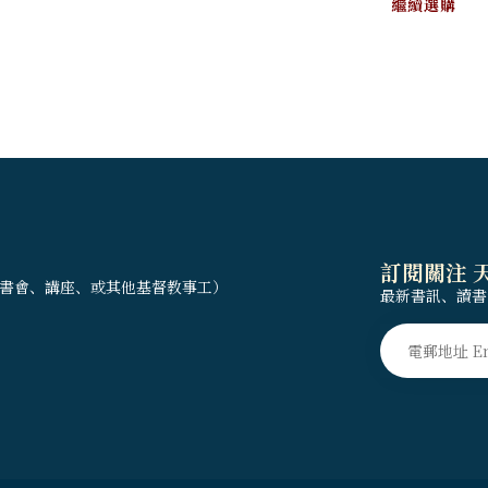
繼續選購
訂閱關注 
書會、講座、或其他基督教事工）
最新書訊、讀書