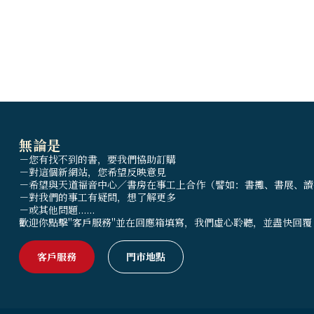
無論是
－您有找不到的書，要我們協助訂購
－對這個新網站，您希望反映意見
－希望與天道福音中心／書房在事工上合作（譬如：書攤、書展、讀
－對我們的事工有疑問，想了解更多
－或其他問題......
歡迎你點擊"客戶服務"並在回應箱填寫，我們虛心聆聽，並盡快回覆
客戶服務
門市地點