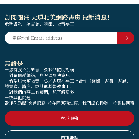
訂閱關注 天道北美網路書房 最新消息！
最新書訊、讀書會、講座、福音事工
無論是
－您有找不到的書，要我們協助訂購
－對這個新網站，您希望反映意見
－希望與天道福音中心／書房在事工上合作（譬如：書攤、書展、
讀書會、講座、或其他基督教事工）
－對我們的事工有疑問，想了解更多
－或其他問題......
歡迎你點擊"客戶服務"並在回應箱填寫，我們虛心聆聽，並盡快回覆
客戶服務
門市地點