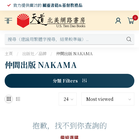
致力提供廣泛的
屬靈書籍&基督教禮品
0
選
單
主頁
/
出版社／品牌
/
仲間出版 NAKAMA
仲間出版 NAKAMA
分類 Filters
抱歉，找不到你查詢的
繼續選購