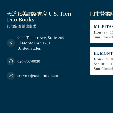
天道北美網路書房 U.S. Tien
門市營業
Dao Books
扎根聖道 活出主愛
MILPITAS
Mon - Sat: 10
Sun: Closed
9060 Telstar Ave, Suite 205
El Monte CA 91731
United States
EL MONT
Mon - Fri: 10
626-307-0030
Sat: 10:00 - 
Sun: Closed
service@ustiendao.com