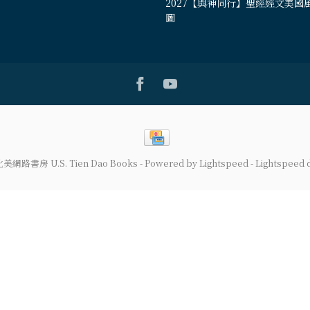
2027【與神同行】聖經經文美國
圖
道北美網路書房 U.S. Tien Dao Books
- Powered by
Lightspeed
-
Lightspeed 