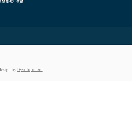
風景掛曆 預覽
design
by
Dyvelopment