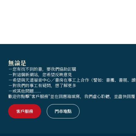
無論是
－您有找不到的書，要我們協助訂購
－對這個新網站，您希望反映意見
－希望與天道福音中心／書房在事工上合作（譬如：書攤、書展、讀
－對我們的事工有疑問，想了解更多
－或其他問題......
歡迎你點擊"客戶服務"並在回應箱填寫，我們虛心聆聽，並盡快回覆
客戶服務
門市地點