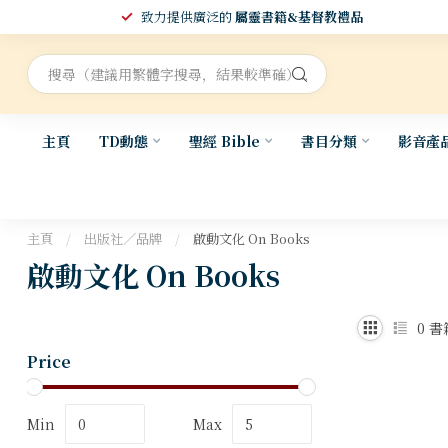
致力提供廣泛的
屬靈書籍&基督教禮品
主頁
TD動態
聖經 Bible
書目分類
影音產
主頁
/
出版社／品牌
/
啟動文化 On Books
啟動文化 On Books
0
書
Price
Min
Max