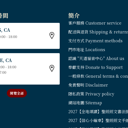
時間
簡介
客戶服務 Customer service
, CA
配送與退貨 Shipping & return
:00 - 18:00
支付方式 Payment methods
門市地址 Locations
認識 "天道福音中心" About us
E, CA
:00 - 18:00
奉獻支持 Donate to Support
17:00
一般條款 General terms & cond
免責聲明 Disclaimer
閱覽全部
隱私政策 Privacy policy
網站地圖 Sitemap
2027【全地頌讚】聖經經文書法
2027【信心小確幸】聖經經文手