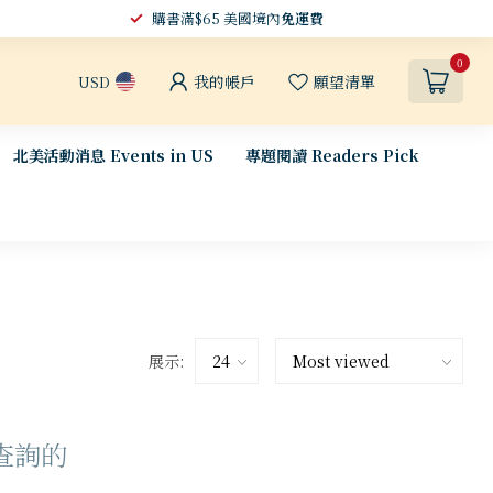
購書滿$65 美國境內
免運費
0
我的帳戶
願望清單
USD
北美活動消息 Events in US
專題閱讀 Readers Pick
展示:
查詢的