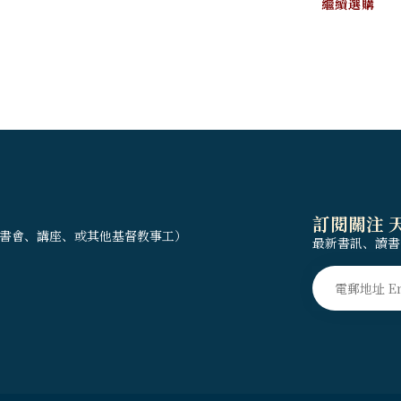
繼續選購
訂閱關注 
書會、講座、或其他基督教事工）
最新書訊、讀書