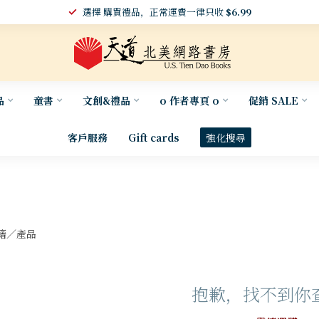
選擇 購買禮品，正常運費一律只收
$6.99
品
童書
文創&禮品
o 作者專頁 o
促銷 SALE
客戶服務
Gift cards
強化搜尋
籍／產品
抱歉，找不到你