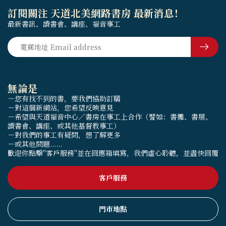
訂閱關注 天道北美網路書房 最新消息！
最新書訊、讀書會、講座、福音事工
無論是
－您有找不到的書，要我們協助訂購
－對這個新網站，您希望反映意見
－希望與天道福音中心／書房在事工上合作（譬如：書攤、書展、
讀書會、講座、或其他基督教事工）
－對我們的事工有疑問，想了解更多
－或其他問題......
歡迎你點擊"客戶服務"並在回應箱填寫，我們虛心聆聽，並盡快回覆
客戶服務
門市地點