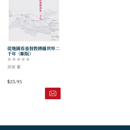
從地圖看基督教傳播世界二
千年（斷版）
游斌 著
本書以80幅基督教歷史地圖，
$25.95
幫助讀者從地理的角度理解宗
教的傳佈。作者把基督教史置
於世界民族史的框架之中，勾
勒出簡潔明瞭的歷史脈絡，敘
述基督教與其...