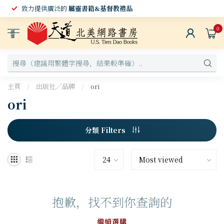
致力提供廣泛的
屬靈書籍&基督教禮品
0
選
單
主頁
/
出版社／品牌
/
ori
ori
分類 Filters
抱歉，找不到你查詢的
繼續選購