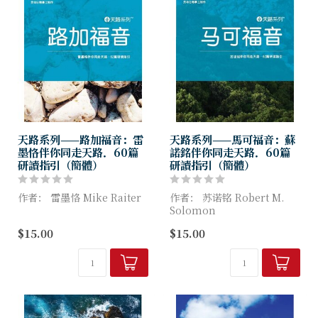
天路系列——路加福音：雷
天路系列——馬可福音：蘇
墨恪伴你同走天路．60篇
諾銘伴你同走天路．60篇
研讀指引（簡體）
研讀指引（簡體）
作者： 雷墨恪 Mike Raiter
作者： 苏诺铭 Robert M.
Solomon
跟随耶稣是什么意思？我们需
$15.00
$15.00
要付上什么代价？邀请你加入
在这本天路系列的马可福音，
十二个门徒与耶稣同行的旅
我们将透过作者苏诺铭，更深
程，并透过路加这位作者，来
入地探索这卷福音书，并且惊
探索门徒在伴...
讶于耶稣基督这位仆人君王...