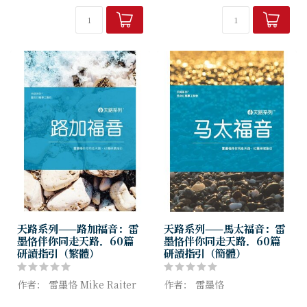
道信息筆記加以整理修訂，結
集成三十多本書籍。竭誠為主
便是其中一...
天路系列——路加福音：雷
天路系列——馬太福音：雷
墨恪伴你同走天路．60篇
墨恪伴你同走天路．60篇
研讀指引（繁體）
研讀指引（簡體）
作者： 雷墨恪 Mike Raiter
作者： 雷墨恪