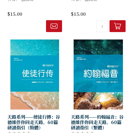
受到现代个人主义的影响，人
受到現代個人主義的影響，人
$15.00
$15.00
们似乎愈来愈我行我素丶特立
們似乎愈來愈我行我素、特立
独行，使得美好的群体生活艺
獨行，使得美好的群體生活藝
术渐渐式微。在城市里，人们
術漸漸式微。在城市裡，人們
虽然彼此住得很靠近，但心灵
雖然彼此住得很靠近，但心靈
上却又是...
上卻又是...
天路系列——使徒行傳：谷
天路系列——約翰福音：谷
德維伴你同走天路．60篇
德維伴你同走天路．60篇
研讀指引（簡體）
研讀指引（繁體）