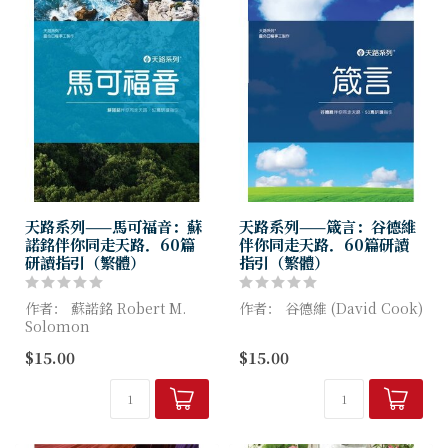
天路系列——馬可福音：蘇
天路系列——箴言：谷德維
諾銘伴你同走天路．60篇
伴你同走天路．60篇研讀
研讀指引（繁體）
指引（繁體）
作者： 蘇諾銘 Robert M.
作者： 谷德維 (David Cook)
Solomon
箴言絕非只是一卷詩歌體裁、
$15.00
$15.00
在這本天路系列的馬可福音，
簡練的生活智慧語錄集。當你
我們將透過作者蘇諾銘，更深
深入研究其中的作者：所羅
入地探索這卷福音書，並且驚
門、亞古珥、利慕伊勒和其他
訝於耶穌基督這位僕人君王...
人的智慧教...