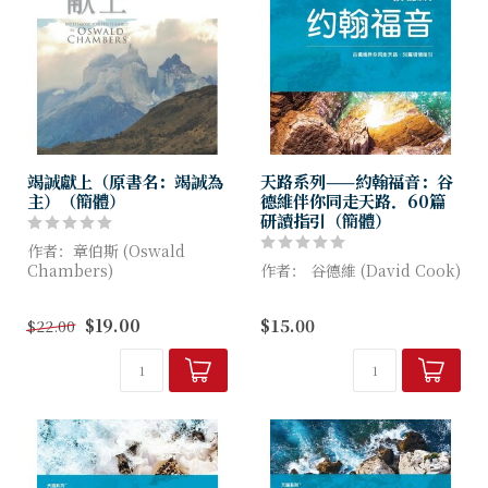
竭誠獻上（原書名：竭誠為
天路系列——約翰福音：谷
主）（簡體）
德維伴你同走天路．60篇
研讀指引（簡體）
作者：章伯斯 (Oswald
Chambers)
作者： 谷德維 (David Cook)
章伯斯生前只有一本著作，在
约翰福音一开始就大胆地宣
$19.00
$15.00
$22.00
其逝世後，他太太把記錄她講
告：「太初有道，道与上帝同
道信息筆記加以整理修訂，結
在，道就是上帝。」接着，约
集成三十多本書籍。竭誠為
翰记述了代表上帝的耶稣基
主...
督，道成肉身...