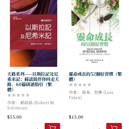
天路系列——以斯拉記及尼
靈命成長的52個好習慣（繁
希米記：蘇諾銘伴你同走天
體）
路．60篇研讀指引（繁
體）
作者： 路易．包樂 (Luis
Palau)
作者： 蘇諾銘 (Robert M.
Solomon)
身爲基督徒，我們是上帝的孩
子，世界上的客旅，上帝的僕
$15.00
$15.00
雖然以斯拉記和尼希米記是記
人，甚至被稱爲耶穌基督的特
錄上帝應許以色列在巴比倫被
使。然而，擁有這身分對你的
擄70年後返回家園的歷史，但
工作...