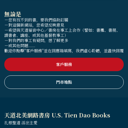
無論是
－您有找不到的書，要我們協助訂購
－對這個新網站，您希望反映意見
－希望與天道福音中心／書房在事工上合作（譬如：書攤、書展、
讀書會、講座、或其他基督教事工）
－對我們的事工有疑問，想了解更多
－或其他問題......
歡迎你點擊"客戶服務"並在回應箱填寫，我們虛心聆聽，並盡快回覆
客戶服務
門市地點
天道北美網路書房 U.S. Tien Dao Books
扎根聖道 活出主愛