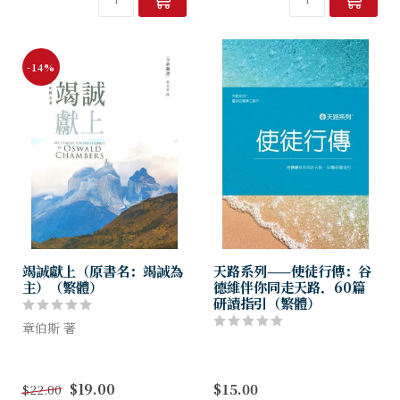
同時也為今日的我們...
-14%
竭誠獻上（原書名：竭誠為
天路系列——使徒行傳：谷
主）（繁體）
德維伴你同走天路．60篇
研讀指引（繁體）
章伯斯 著
根據現代英文版本全新翻譯
章伯斯生前只有一本著作，在
$19.00
$15.00
$22.00
其逝世後，他太太把記錄她講