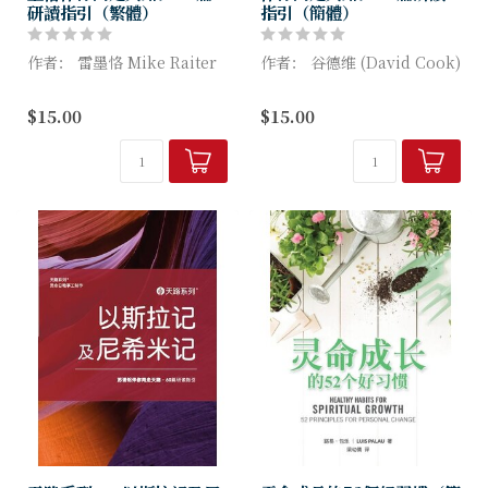
研讀指引（繁體）
指引（簡體）
作者： 雷墨恪 Mike Raiter
作者： 谷德维 (David Cook)
新約聖經的第一卷書清楚地描
箴言绝非只是一卷诗歌体裁、
$15.00
$15.00
繪耶穌是以馬內利與我們同在
简练的生活智慧语录集。当你
的上帝以及世界的救主。經文
深入研究其中的作者：所罗
中顯明耶穌如何完全應驗彌賽
门、亚古珥、利慕伊勒和其他
亞的預言，...
人的智慧教...