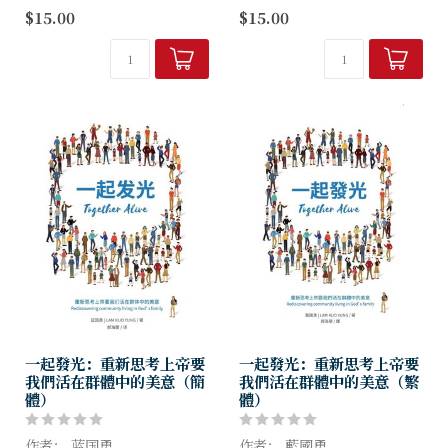
跟隨耶穌是什麼意思？我們需
新约圣经的第一卷书清楚地描
$15.00
$15.00
要付上什麼代價？邀請你加入
绘耶稣是以马内利与我们同在
十二個門徒與耶穌同行的旅
的上帝以及世界的救主。经文
程，並透過路加這位作者，來
中显明耶稣如何完全应验弥赛
探索門徒在伴...
亚的预言，以及祂的死与复活
如何带来...
一起發光：重新思考上帝要
一起發光：重新思考上帝要
我們活在群體中的美意（簡
我們活在群體中的美意（繁
體）
體）
作者： 蓝国勇
作者： 藍國勇