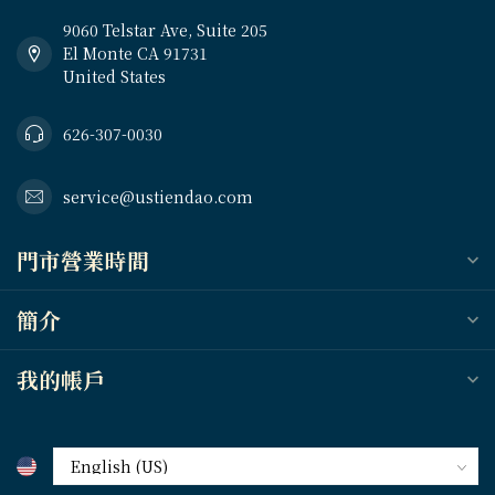
9060 Telstar Ave, Suite 205
El Monte CA 91731
United States
626-307-0030
service@ustiendao.com
門市營業時間
簡介
我的帳戶