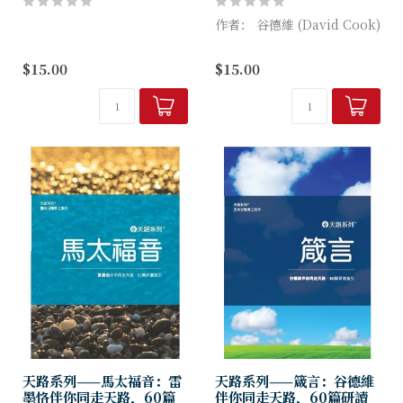
作者： 谷德維 (David Cook)
約翰福音一開始就大膽地宣
$15.00
$15.00
告：「太初有道，道與上帝同
在，道就是上帝。」接著，約
翰記述了代表上帝的耶穌基
督，道成肉身...
天路系列——馬太福音：雷
天路系列——箴言：谷德維
墨恪伴你同走天路．60篇
伴你同走天路．60篇研讀