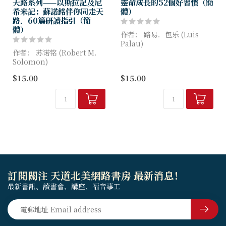
天路系列——以斯拉記及尼
靈命成長的52個好習慣（簡
希米記：蘇諾銘伴你同走天
體）
路．60篇研讀指引（簡
體）
作者： 路易．包乐 (Luis
Palau)
作者： 苏诺铭 (Robert M.
Solomon)
身为基督徒，我们是上帝的孩
子，世界上的客旅，上帝的仆
$15.00
$15.00
虽然以斯拉记和尼希米记是记
人，甚至被称为耶稣基督的特
录上帝应许以色列在巴比伦被
使。然而，拥有这身分对你的
掳70年后返回家园的历史，但
工作...
同时也为今日的我们...
訂閱關注 天道北美網路書房 最新消息！
最新書訊、讀書會、講座、福音事工