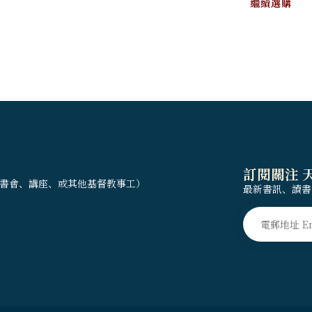
繼續選購
訂閱關注 
書會、講座、或其他基督教事工）
最新書訊、讀書