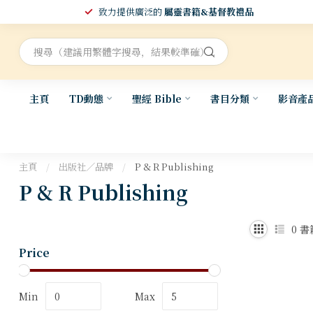
致力提供廣泛的
屬靈書籍&基督教禮品
主頁
TD動態
聖經 Bible
書目分類
影音產
主頁
/
出版社／品牌
/
P & R Publishing
P & R Publishing
0
書
Price
Min
Max