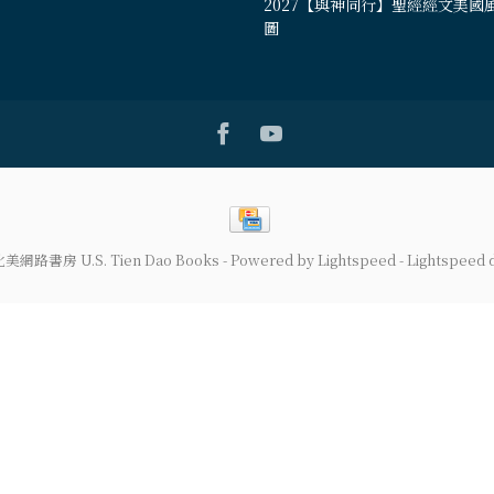
2027【與神同行】聖經經文美國
圖
道北美網路書房 U.S. Tien Dao Books
- Powered by
Lightspeed
-
Lightspeed 