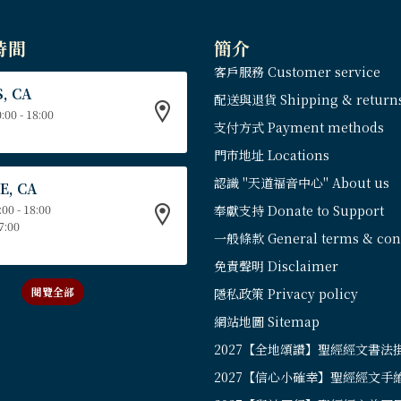
時間
簡介
客戶服務 Customer service
, CA
配送與退貨 Shipping & return
:00 - 18:00
支付方式 Payment methods
門市地址 Locations
認識 "天道福音中心" About us
E, CA
:00 - 18:00
奉獻支持 Donate to Support
17:00
一般條款 General terms & cond
免責聲明 Disclaimer
閱覽全部
隱私政策 Privacy policy
網站地圖 Sitemap
2027【全地頌讚】聖經經文書法
2027【信心小確幸】聖經經文手