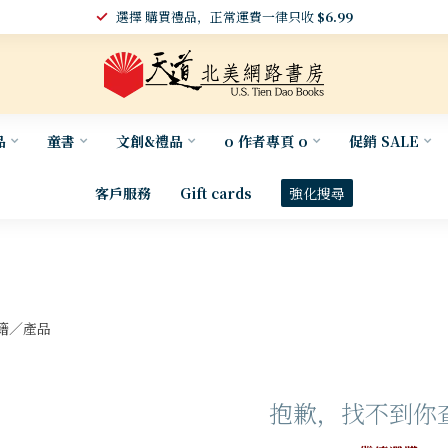
選擇 購買禮品，正常運費一律只收
$6.99
品
童書
文創&禮品
o 作者專頁 o
促銷 SALE
客戶服務
Gift cards
強化搜尋
籍／產品
抱歉，找不到你