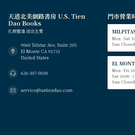
天道北美網路書房 U.S. Tien
門市營業
Dao Books
扎根聖道 活出主愛
MILPITAS
Mon - Sat: 10
Sun: Closed
9060 Telstar Ave, Suite 205
El Monte CA 91731
United States
EL MONT
Mon - Fri: 10
626-307-0030
Sat: 10:00 - 
Sun: Closed
service@ustiendao.com