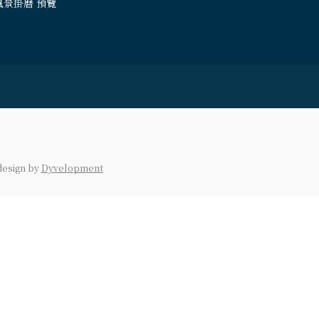
風景掛曆 預覽
design
by
Dyvelopment