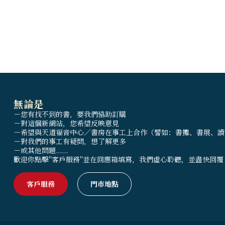
無論是
－您有找不到的書，要我們協助訂購
－對這個新網站，您希望反映意見
－希望與天道福音中心／書房在事工上合作（譬如：書攤、書展、讀
－對我們的事工有疑問，想了解更多
－或其他問題......
歡迎你點擊"客戶服務"並在回應箱填寫，我們虛心聆聽，並盡快回覆
客戶服務
門市地點