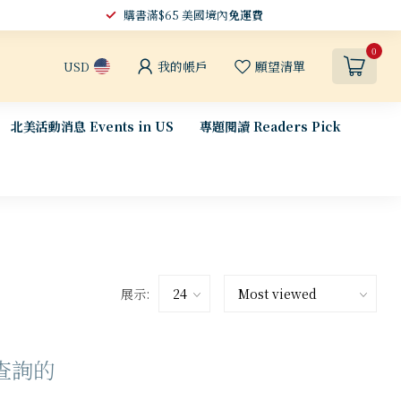
購書滿$65 美國境內
免運費
0
我的帳戶
願望清單
USD
北美活動消息 Events in US
專題閱讀 Readers Pick
展示:
查詢的