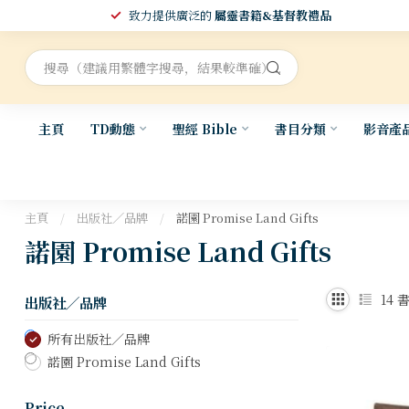
致力提供廣泛的
屬靈書籍&基督教禮品
主頁
TD動態
聖經 Bible
書目分類
影音產
主頁
/
出版社／品牌
/
諾園 Promise Land Gifts
諾園 Promise Land Gifts
14
書
出版社／品牌
所有出版社／品牌
諾園 Promise Land Gifts
Price