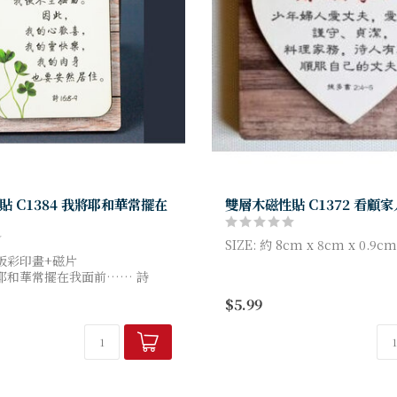
 C1384 我將耶和華常擺在
雙層木磁性貼 C1372 看顧家
SIZE: 約 8cm x 8cm x 0.9cm
板彩印畫+磁片
耶和華常擺在我面前…… 詩
$5.99
9x0.9(cm)