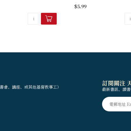
$5.99
訂閱關注 
書會、講座、或其他基督教事工）
最新書訊、讀書