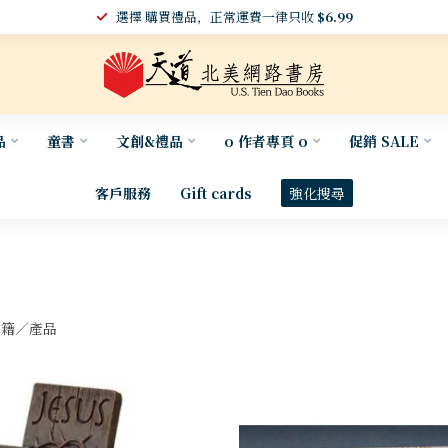
選擇 購買禮品，正常運費一律只收
$6.99
品
童書
文創&禮品
o 作者專頁 o
促銷 SALE
客戶服務
Gift cards
強化搜尋
籍／產品