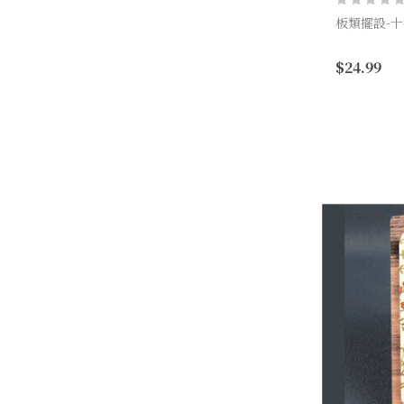
板類擺設-
size: 約18.
$24.99