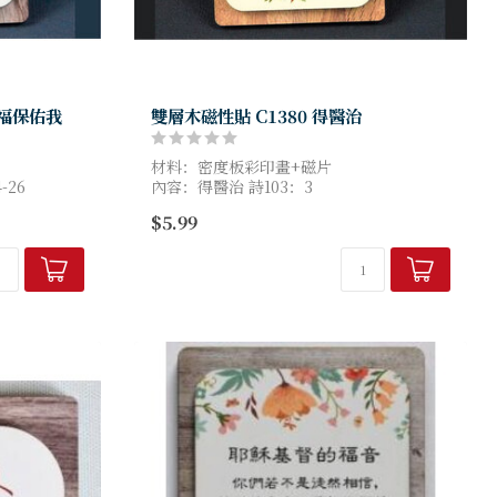
賜福保佑我
雙層木磁性貼 C1380 得醫治
材料：密度板彩印畫+磁片
-26
內容：得醫治 詩103：3
產品尺寸：6x9x0.9(cm)
$5.99