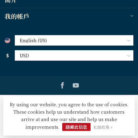
我的帳戶
$
By using our website, you agree to the use of cookies.
These cookies help us understand how customers
arrive at and use our site and help us make
© Copyright 2026 天道北美網路書房 U.S. Tien Dao Books
-
Powered by
Lightspeed
-
Lightspeed design
by
Dyvelopment
improvements.
隱藏此信息
私隱政策 »