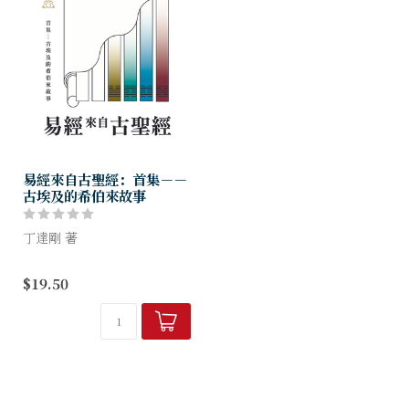
易經來自古聖經：首集－－
古埃及的希伯來故事
丁達剛 著
什麼？易經來自古聖經？
$19.50
這本中華文化最古老的古典文
獻之一， 三千年來，深入影
響各方面， 亦在民間普遍作
為卜筮之書，跟西方的聖經有
什麼關係？