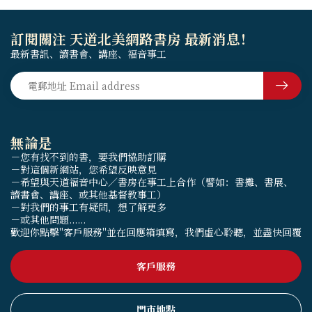
訂閱關注 天道北美網路書房 最新消息！
最新書訊、讀書會、講座、福音事工
無論是
－您有找不到的書，要我們協助訂購
－對這個新網站，您希望反映意見
－希望與天道福音中心／書房在事工上合作（譬如：書攤、書展、
讀書會、講座、或其他基督教事工）
－對我們的事工有疑問，想了解更多
－或其他問題......
歡迎你點擊"客戶服務"並在回應箱填寫，我們虛心聆聽，並盡快回覆
客戶服務
門市地點