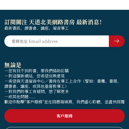
訂閱關注 天道北美網路書房 最新消息！
最新書訊、讀書會、講座、福音事工
無論是
－您有找不到的書，要我們協助訂購
－對這個新網站，您希望反映意見
－希望與天道福音中心／書房在事工上合作（譬如：書攤、書展、
讀書會、講座、或其他基督教事工）
－對我們的事工有疑問，想了解更多
－或其他問題......
歡迎你點擊"客戶服務"並在回應箱填寫，我們虛心聆聽，並盡快回覆
客戶服務