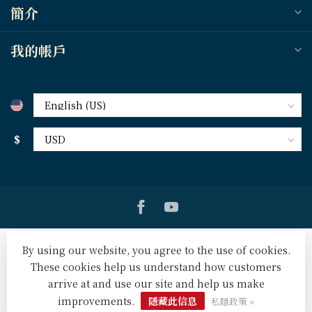
簡介
我的帳戶
$
By using our website, you agree to the use of cookies.
These cookies help us understand how customers
arrive at and use our site and help us make
© Copyright 2026 天道北美網路書房 U.S. Tien Dao Books
-
Powered by
Lightspeed
-
Lightspeed design
by
Dyvelopment
improvements.
隱藏此信息
私隱政策 »