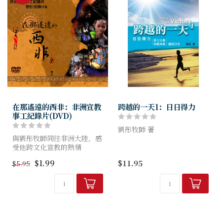
在那遙遠的西非：非洲宣教
跨越的一天1：日日得力
事工紀錄片(DVD)
劉彤牧師 著
與劉彤牧師同往非洲大陸，感
受他跨文化宣教的熱情
每日靈修專線之精簡文字版，
十餘年服事西非精彩心路，生
讓您得著日日更新的力量！
$1.99
$11.95
$5.95
動影像呈現神轉化大能