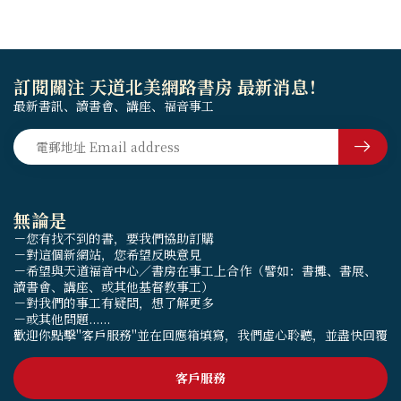
訂閱關注 天道北美網路書房 最新消息！
最新書訊、讀書會、講座、福音事工
無論是
－您有找不到的書，要我們協助訂購
－對這個新網站，您希望反映意見
－希望與天道福音中心／書房在事工上合作（譬如：書攤、書展、
讀書會、講座、或其他基督教事工）
－對我們的事工有疑問，想了解更多
－或其他問題......
歡迎你點擊"客戶服務"並在回應箱填寫，我們虛心聆聽，並盡快回覆
客戶服務