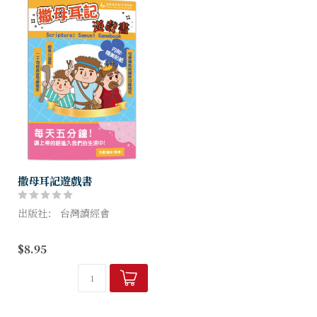
撒母耳記遊戲書
出版社： 台灣讀經會
【撒母耳記遊戲書】是配合
$8.95
「每日研經釋義」撒母耳記書
卷研讀，貼心設計來幫助小朋
友穩定讀聖經的工具書。每天
五分鐘，讓上帝的話進入孩子
的生...