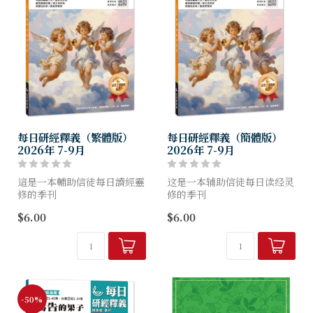
每日研經釋義（繁體版）
每日研經釋義（簡體版）
2026年 7-9月
2026年 7-9月
這是一本輔助信徒每日讀經靈
这是一本辅助信徒每日读经灵
修的季刊
修的季刊
幫助信徒明白聖經、扎根真
帮助信徒明白圣经、扎根真
$6.00
$6.00
理，
理，
養成讀經習慣，突破靈修艱
养成读经习惯，突破灵修艰
難！
难！
-50%