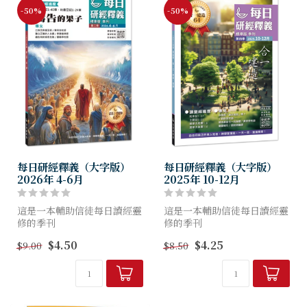
-50%
-50%
每日研經釋義（大字版）
每日研經釋義（大字版）
2026年 4-6月
2025年 10-12月
這是一本輔助信徒每日讀經靈
這是一本輔助信徒每日讀經靈
修的季刊
修的季刊
幫助信徒明白聖經、扎根真
幫助信徒明白聖經、扎根真
$4.50
$4.25
$9.00
$8.50
理，
理，
養成讀經習慣，突破靈修艱
養成讀經習慣，突破靈修艱
難！
難！