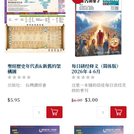
聖經歷史年代表&新舊約架
每日研经释义（简体版）
構圖
2026年 4-6月
出版社： 台灣讀經會
这是一本辅助信徒每日读经灵
修的季刊
此表為三折頁，為讀經會蒐集
帮助信徒明白圣经、扎根真
$5.95
$3.00
$6.00
各樣資源材料，獨家設計製
理，
作；信徒可藉此表普及聖經歷
养成读经习惯，突破灵修艰
史時間軸與更瞭解聖經架構。
难！