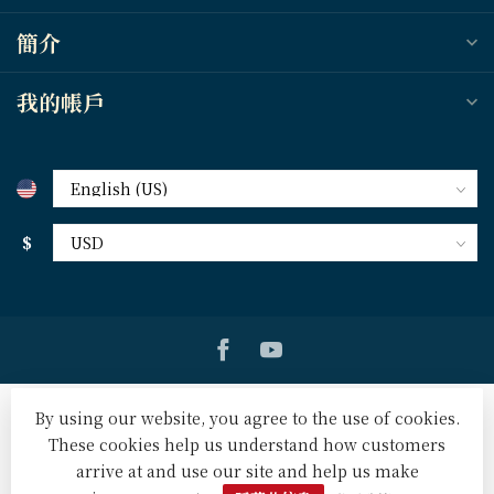
簡介
我的帳戶
$
By using our website, you agree to the use of cookies.
These cookies help us understand how customers
arrive at and use our site and help us make
© Copyright 2026 天道北美網路書房 U.S. Tien Dao Books
-