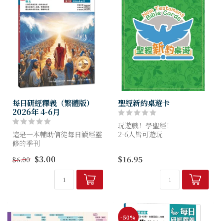
每日研經釋義（繁體版）
聖經新約桌遊卡
2026年 4-6月
玩遊戲！學聖經！
這是一本輔助信徒每日讀經靈
2-6人皆可遊玩
修的季刊
77張遊戲卡片，7張輔助說明
幫助信徒明白聖經、扎根真
卡，三種玩法！
$3.00
$16.95
$6.00
理，
養成讀經習慣，突破靈修艱
複習舊約聖經的人物、 地
難！
理、歷史及事件，寓教於樂，
強化記憶，一舉數得！
-50%