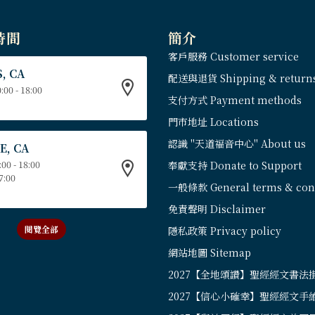
時間
簡介
客戶服務 Customer service
, CA
配送與退貨 Shipping & return
:00 - 18:00
支付方式 Payment methods
門市地址 Locations
認識 "天道福音中心" About us
E, CA
:00 - 18:00
奉獻支持 Donate to Support
17:00
一般條款 General terms & cond
免責聲明 Disclaimer
閱覽全部
隱私政策 Privacy policy
網站地圖 Sitemap
2027【全地頌讚】聖經經文書法
2027【信心小確幸】聖經經文手