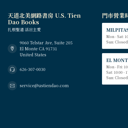
天道北美網路書房 U.S. Tien
門市營業
Dao Books
扎根聖道 活出主愛
MILPITAS
Mon - Sat: 10
Sun: Closed
9060 Telstar Ave, Suite 205
El Monte CA 91731
United States
EL MONT
Mon - Fri: 10
626-307-0030
Sat: 10:00 - 
Sun: Closed
service@ustiendao.com