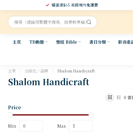
購書滿$65 美國境內
免運費
主頁
TD動態
聖經 Bible
書目分類
影音產
主頁
/
出版社／品牌
/
Shalom Handicraft
Shalom Handicraft
0
書
Price
Min
Max