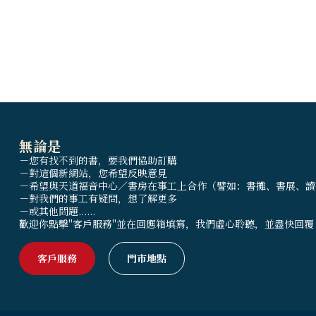
無論是
－您有找不到的書，要我們協助訂購
－對這個新網站，您希望反映意見
－希望與天道福音中心／書房在事工上合作（譬如：書攤、書展、讀
－對我們的事工有疑問，想了解更多
－或其他問題......
歡迎你點擊"客戶服務"並在回應箱填寫，我們虛心聆聽，並盡快回覆
客戶服務
門市地點