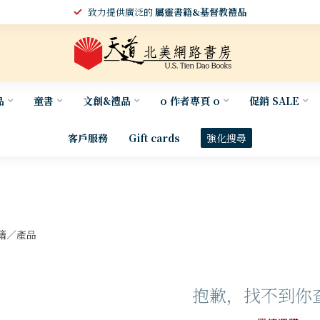
致力提供廣泛的
屬靈書籍&基督教禮品
品
童書
文創&禮品
o 作者專頁 o
促銷 SALE
客戶服務
Gift cards
強化搜尋
籍／產品
抱歉，找不到你