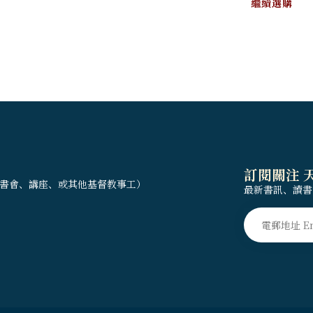
繼續選購
訂閱關注 
書會、講座、或其他基督教事工）
最新書訊、讀書