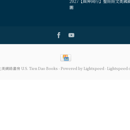
2027【與神同行】聖經經文美國
圖
道北美網路書房 U.S. Tien Dao Books
- Powered by
Lightspeed
-
Lightspeed 