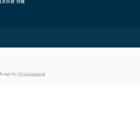
風景掛曆 預覽
design
by
Dyvelopment