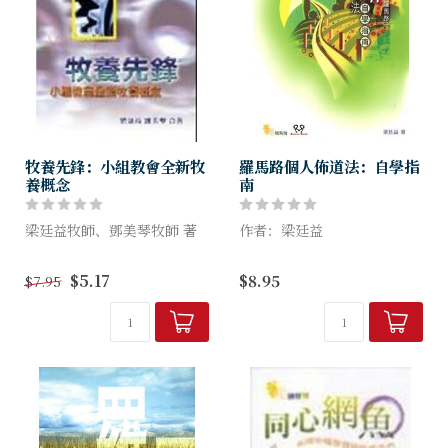
牧養先鋒：小組教會全新牧
羅馬路個人佈道法：自學指
養概念
南
梁廷益牧師、鄧美琴牧師 著
作者：梁廷益
幫助所有有心擔任小組教會牧
「羅馬路個人佈道法」是一套
$5.17
$8.95
$7.95
養工作的牧者，明白如何投入
清晰、有系統和有效的傳福音
細胞小組教會的生活和事工發
方法，她使用五段出自《羅馬
展。
書》的經文，讓您精簡握要地
解明救恩，並發出決志的邀
請；只需記誦...