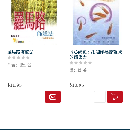
羅馬路佈道法
同心網魚：拓闊你福音領域
的感染力
作者：梁廷益
梁廷益 著
一本根據羅馬書五段經文而來
的佈道法，集合了「三福」、
本書共分為10課，當中包含了
$11.95
$10.95
「福音橋」、「四律」的好
栽培及傳福音訓練等元素。透
處，是一套易學、易明的佈道
過整個培訓課程，小組組員能
法。 今次學員本與教師本合
學習如何拓展傳福音的領域，
而為一，另配...
成為同心網魚的漁夫。