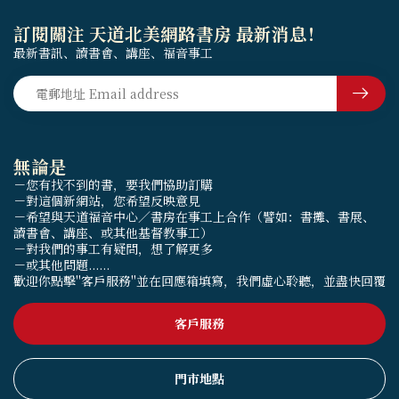
訂閱關注 天道北美網路書房 最新消息！
最新書訊、讀書會、講座、福音事工
無論是
－您有找不到的書，要我們協助訂購
－對這個新網站，您希望反映意見
－希望與天道福音中心／書房在事工上合作（譬如：書攤、書展、
讀書會、講座、或其他基督教事工）
－對我們的事工有疑問，想了解更多
－或其他問題......
歡迎你點擊"客戶服務"並在回應箱填寫，我們虛心聆聽，並盡快回覆
客戶服務
門市地點