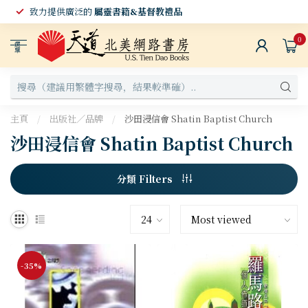
致力提供廣泛的
屬靈書籍&基督教禮品
0
選
單
主頁
/
出版社／品牌
/
沙田浸信會 Shatin Baptist Church
沙田浸信會 Shatin Baptist Church
分類 Filters
-35%