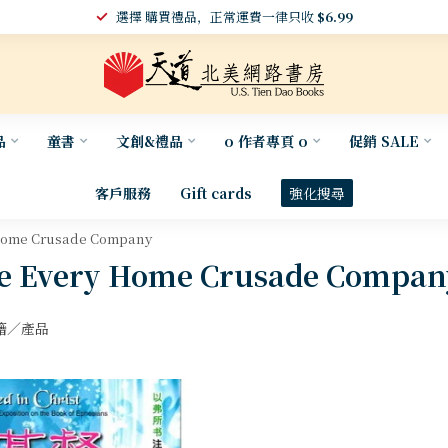
選擇 購買禮品，正常運費一律只收
$6.99
品
童書
文創&禮品
o 作者專頁 o
促銷 SALE
客戶服務
Gift cards
強化搜尋
me Crusade Company
very Home Crusade Compan
籍／產品