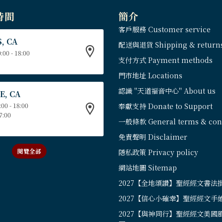
時間
簡介
客戶服務 Customer service
, CA
配送與退貨 Shipping & return
:00 - 18:00
支付方式 Payment methods
門市地址 Locations
認識 "天道福音中心" About us
E, CA
:00 - 18:00
奉獻支持 Donate to Support
17:00
一般條款 General terms & cond
免責聲明 Disclaimer
閱覽全部
隱私政策 Privacy policy
網站地圖 Sitemap
2027【全地頌讚】聖經經文書法
2027【信心小確幸】聖經經文手
2027【與神同行】聖經經文美國