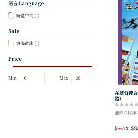
語言 Language
簡體中文
(1)
Sale
滄海遺珠
(1)
Price
Min
Max
在基督裡合
體）
池耀兴牧师
我们非常需
$8
$16.95
合而为一的
解释与促进