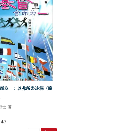
而為一：以弗所書註釋（簡
博士 著
要被提醒，要竭力追求圣灵所赐
.47
心！这本书的重要功用之一，是
主内的合一。