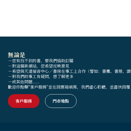
無論是
－您有找不到的書，要我們協助訂購
－對這個新網站，您希望反映意見
－希望與天道福音中心／書房在事工上合作（譬如：書攤、書展、讀
－對我們的事工有疑問，想了解更多
－或其他問題......
歡迎你點擊"客戶服務"並在回應箱填寫，我們虛心聆聽，並盡快回覆
客戶服務
門市地點