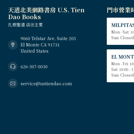
天道北美網路書房 U.S. Tien
門市營業
Dao Books
扎根聖道 活出主愛
MILPITAS
Mon - Sat: 10
Sun: Closed
9060 Telstar Ave, Suite 205
El Monte CA 91731
United States
EL MONT
Mon - Fri: 10
626-307-0030
Sat: 10:00 - 
Sun: Closed
service@ustiendao.com