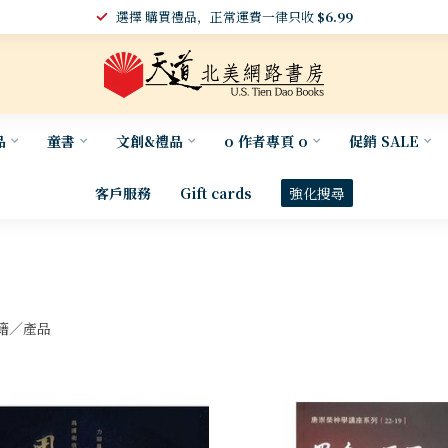
選擇 購買禮品，正常運費一律只收
$6.99
品
童書
文創&禮品
o 作者專頁 o
促銷 SALE
客戶服務
Gift cards
強化搜尋
籍／產品