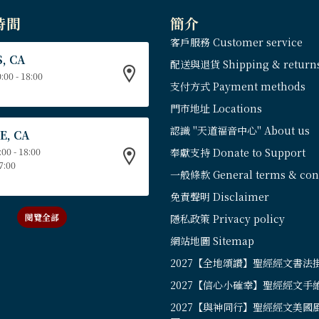
時間
簡介
客戶服務 Customer service
, CA
配送與退貨 Shipping & return
:00 - 18:00
支付方式 Payment methods
門市地址 Locations
認識 "天道福音中心" About us
E, CA
:00 - 18:00
奉獻支持 Donate to Support
17:00
一般條款 General terms & cond
免責聲明 Disclaimer
閱覽全部
隱私政策 Privacy policy
網站地圖 Sitemap
2027【全地頌讚】聖經經文書法
2027【信心小確幸】聖經經文手
2027【與神同行】聖經經文美國