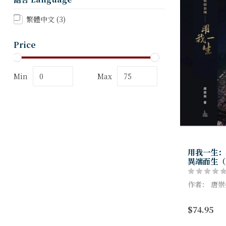
繁體中文
(3)
Price
Min
Max
用我一生：
異端而生（
作者： 唐崇
增添了20
$74.95
色圖片與印