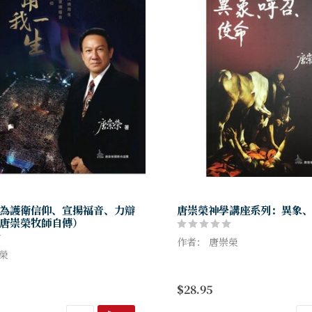
為護衛信仰、宣揚福音、力辯
唐崇榮神學講座系列：異象
唐崇榮牧師自傳）
作者： 唐崇榮
榮
異象是人為的嗎?不是。呼召是
25年最新內容，並提供更優質的彩
來的嗎?不是，使命是人應做的
$28.95
刷裝訂品質。
你之所以能遵行使命是因為上
來，然後又把呼召帶到你...