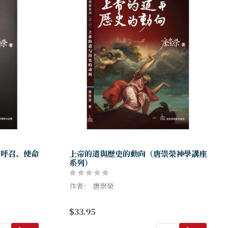
、呼召、使命
上帝的道與歷史的動向（唐崇榮神學講座
系列）
作者： 唐崇榮
人自己想出
事情嗎?是。
上帝是超乎歷史、掌管歷史的；當世界歷史
$33.95
帝把異象賜下
蓬勃像大洪流來勢洶洶的時候，整個人類真
正屬靈生命的命脈——上帝的「救恩歷史」