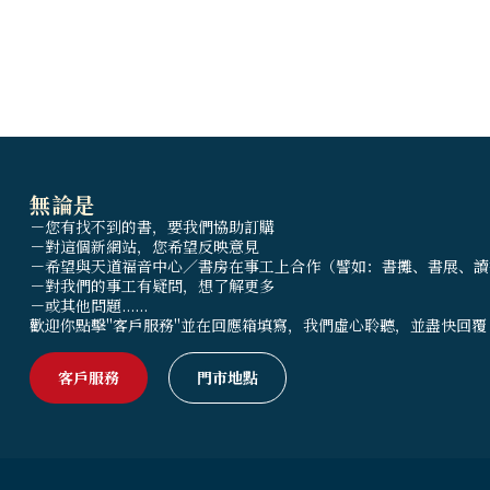
無論是
－您有找不到的書，要我們協助訂購
－對這個新網站，您希望反映意見
－希望與天道福音中心／書房在事工上合作（譬如：書攤、書展、讀
－對我們的事工有疑問，想了解更多
－或其他問題......
歡迎你點擊"客戶服務"並在回應箱填寫，我們虛心聆聽，並盡快回覆
客戶服務
門市地點