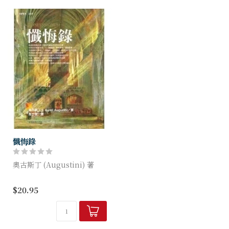
展開一場地上...
懺悔錄
奧古斯丁 (Augustini) 著
希波的聖奧古斯丁是古代基督
$20.95
教世界的文豪，在他近百種著
述中，以<懺悔錄>最為著名，
傳誦最廣。在基督教文學中，
懺悔錄另有...