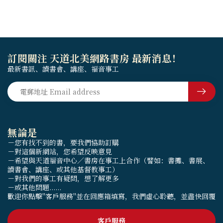
訂閱關注 天道北美網路書房 最新消息！
最新書訊、讀書會、講座、福音事工
無論是
－您有找不到的書，要我們協助訂購
－對這個新網站，您希望反映意見
－希望與天道福音中心／書房在事工上合作（譬如：書攤、書展、
讀書會、講座、或其他基督教事工）
－對我們的事工有疑問，想了解更多
－或其他問題......
歡迎你點擊"客戶服務"並在回應箱填寫，我們虛心聆聽，並盡快回覆
客戶服務