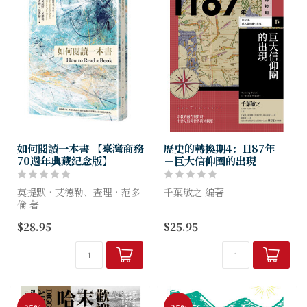
如何閱讀一本書 【臺灣商務
歷史的轉換期4：1187年－
70週年典藏紀念版】
－巨大信仰圈的出現
莫提默‧艾德勒、查理‧范多
千葉敏之 編著
倫 著
全球性的快照 世界多元面向
$28.95
$25.95
這本書在1940年出版，
的統合觀察
1972年大幅增訂改寫為新版。
重新審視地域邊界，建構眾多
不論什麼時候讀，都不能
成群瞬間的因果網絡
不嘆服作者對閱讀用心之深、
★★★★★歷史教科書權威
視野之廣...
日本山川出版社70...
-35%
-35%