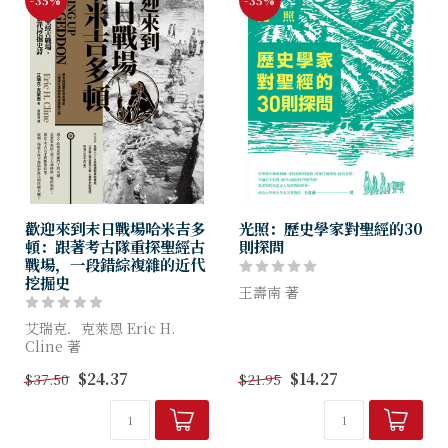
歡迎來到末日戰場哈米吉多
光照：歷史學家對聖經的30
頓：跟著考古隊重探聖經古
則探問
戰場，一段錯綜複雜的近代
挖掘史
王壽南 著
艾瑞克．克萊恩 Eric H.
步上《天梯》 迎接《光照》
Cline 著
歷史學家王壽南再探基督信
仰 闡明聖經中的衝突與存疑
$24.37
$14.27
$37.50
$21.95
過去，此地是所羅門王的名
❖一本讓信仰者發現新啟示的
城，是眾軍集結、預言世界即
著作，更是一本探究基督教的
將大戰的場所；
入門書...
現在，考古長才將匯集此地，