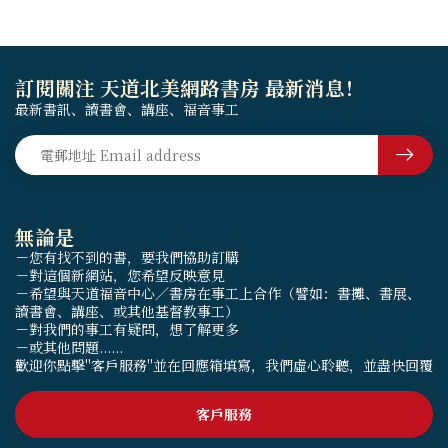
訂閱關注 天道北美網路書房 最新消息！
最新書訊、讀書會、講座、福音事工
無論是
－您有找不到的書，要我們協助訂購
－對這個新網站，您希望反映意見
－希望與天道福音中心／書房在事工上合作（譬如：書攤、書展、
讀書會、講座、或其他基督教事工）
－對我們的事工有疑問，想了解更多
－或其他問題......
歡迎你點擊"客戶服務"並在回應箱填寫，我們虛心聆聽，並盡快回覆
客戶服務