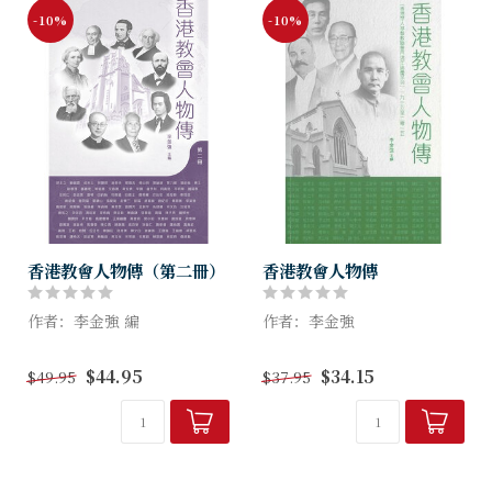
-10%
-10%
香港教會人物傳（第二冊）
香港教會人物傳
作者：李金強 編
作者：李金強
《香港教會人物傳》（第二
《基督教週報》金禧報慶，特
$44.95
$34.15
$49.95
$37.95
冊）記錄香港教會歷代教牧同
別出版《香港教會人物傳》一
工及傑出信徒的佳美腳蹤，藉
書，由李金強博士主編。透過
此追溯先賢行傳，見證上主宏
口述訪談、或搜集文獻，記錄
恩。
一百位香港有史以來之基督教
會重要...
本書共分四大章，首章...