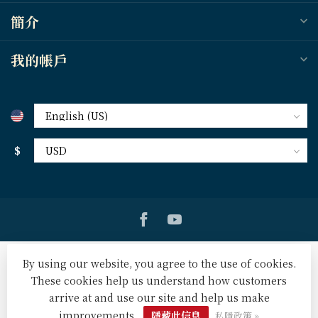
簡介
我的帳戶
$
By using our website, you agree to the use of cookies.
These cookies help us understand how customers
arrive at and use our site and help us make
© Copyright 2026 天道北美網路書房 U.S. Tien Dao Books
-
Powered by
Lightspeed
-
Lightspeed design
by
Dyvelopment
improvements.
隱藏此信息
私隱政策 »