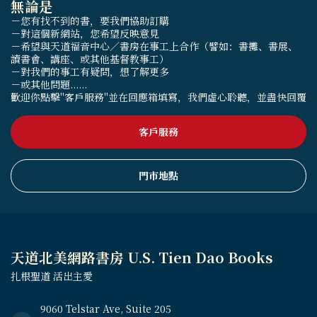
無論是
－您有找不到的書，要我們協助訂購
－對這個新網站，您希望反映意見
－希望與天道福音中心／書房在事工上合作（譬如：書攤、書展、
讀書會、講座、或其他基督教事工）
－對我們的事工有疑問，想了解更多
－或其他問題......
歡迎你點擊"客戶服務"並在回應箱填寫，我們虛心聆聽，並盡快回覆
客戶服務
門市地點
天道北美網路書房 U.S. Tien Dao Books
扎根聖道 活出主愛
9060 Telstar Ave, Suite 205