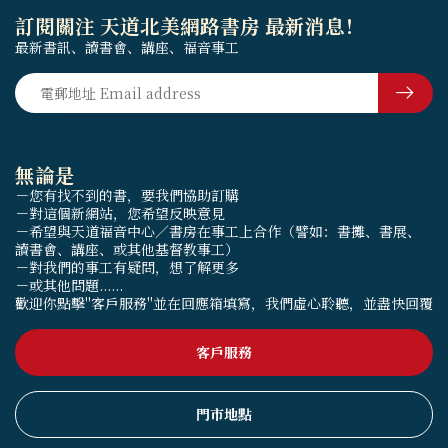
訂閱關注 天道北美網路書房 最新消息！
最新書訊、讀書會、講座、福音事工
無論是
－您有找不到的書，要我們協助訂購
－對這個新網站，您希望反映意見
－希望與天道福音中心／書房在事工上合作（譬如：書攤、書展、
讀書會、講座、或其他基督教事工）
－對我們的事工有疑問，想了解更多
－或其他問題......
歡迎你點擊"客戶服務"並在回應箱填寫，我們虛心聆聽，並盡快回覆
客戶服務
門市地點