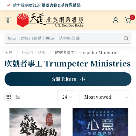
致力提供廣泛的
屬靈書籍&基督教禮品
0
選
單
主頁
/
出版社／品牌
/
吹號者事工 Trumpeter Ministries
吹號者事工 Trumpeter Ministries
分類 Filters