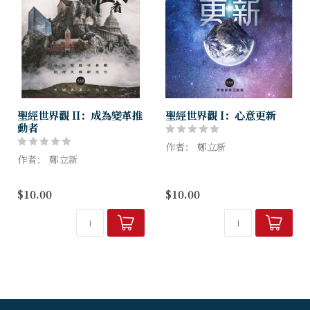
聖經世界觀 II：成為變革推
聖經世界觀 I：心意更新
動者
作者： 鄭立新
作者： 鄭立新
「聖經世界觀I：心意更新」
配合教材的出版, 師資培訓, 請
是根據寇爾森Chuck
$10.00
$10.00
勿錯過！
Colson著作「世界觀的故事
2025 「聖經世界觀 II ：成為
Now How Shall We Live」
變革推動者」師資培訓
所編寫的教材...
作為基督徒，不僅是每個星期
天參加崇...