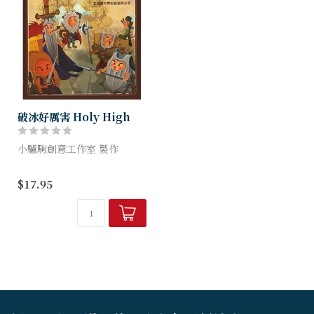
破冰好厲害 Holy High
小驢駒創意工作室 製作
一套讓教會與小組充滿歡樂的
$17.95
紙牌遊戲，超過6種玩法，簡
單易學，好帶好玩 從遊戲中
帶出祝福與分享。