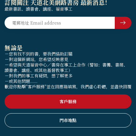
訂閱關注 天道北美網路書房 最新消息！
最新書訊、讀書會、講座、福音事工
無論是
－您有找不到的書，要我們協助訂購
－對這個新網站，您希望反映意見
－希望與天道福音中心／書房在事工上合作（譬如：書攤、書展、
讀書會、講座、或其他基督教事工）
－對我們的事工有疑問，想了解更多
－或其他問題......
歡迎你點擊"客戶服務"並在回應箱填寫，我們虛心聆聽，並盡快回覆
客戶服務
門市地點