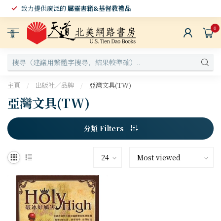
致力提供廣泛的
屬靈書籍&基督教禮品
0
選
單
主頁
/
出版社／品牌
/
亞灣文具(TW)
亞灣文具(TW)
分類 Filters