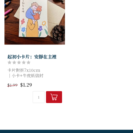
起初小卡片：安靜在主裡
卡片對折7x10cm
｜小卡+牛皮紙信封
｜象牙卡240磅 [沒有光澤]｜
$1.29
$1.99
商品照和實際商品，顏色有點
差距是正常的哦!