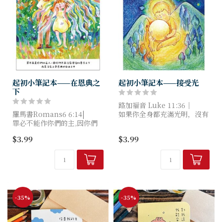
起初小筆記本——在恩典之
起初小筆記本——接受光
下
路加福音 Luke 11:36｜
羅馬書Romans6 6:14|
如果你全身都充滿光明，沒有
罪必不能作你們的主,因你們
黑暗的角落，你整個的生命就
不在律法之下,乃在恩典之
會光彩奪目，
$3.99
$3.99
下。
好像有強光注入你裏面，使你
For sin shall not have
通體光亮。
dominion o...
尺寸|10....
-35%
-35%