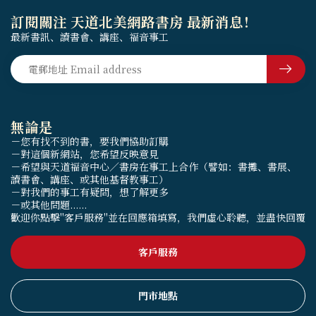
訂閱關注 天道北美網路書房 最新消息！
最新書訊、讀書會、講座、福音事工
無論是
－您有找不到的書，要我們協助訂購
－對這個新網站，您希望反映意見
－希望與天道福音中心／書房在事工上合作（譬如：書攤、書展、
讀書會、講座、或其他基督教事工）
－對我們的事工有疑問，想了解更多
－或其他問題......
歡迎你點擊"客戶服務"並在回應箱填寫，我們虛心聆聽，並盡快回覆
客戶服務
門市地點