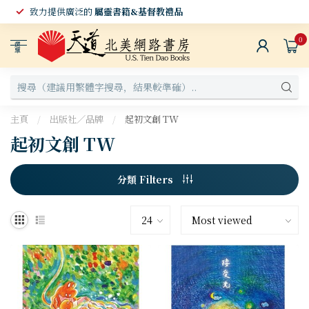
致力提供廣泛的
屬靈書籍&基督教禮品
0
選
單
主頁
/
出版社／品牌
/
起初文創 TW
起初文創 TW
分類 Filters