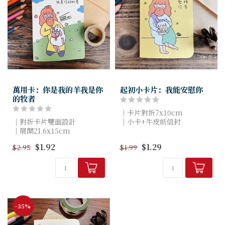
萬用卡：你是我的羊我是你
起初小卡片：我能安慰你
的牧者
｜卡片對折7x10cm
｜對折卡片雙面設計
｜小卡+牛皮紙信封
｜展開21.6x15cm
｜象牙卡240磅 [沒有光澤]
｜無光澤象牙卡240磅
｜商品照和實際商品，顏色有
$1.92
$1.29
$2.95
$1.99
｜信封｜牛皮紙色
點差距是正常的哦～
[ 商品照和實際商品顏色有點
差距是正常的哦 ]
-35%