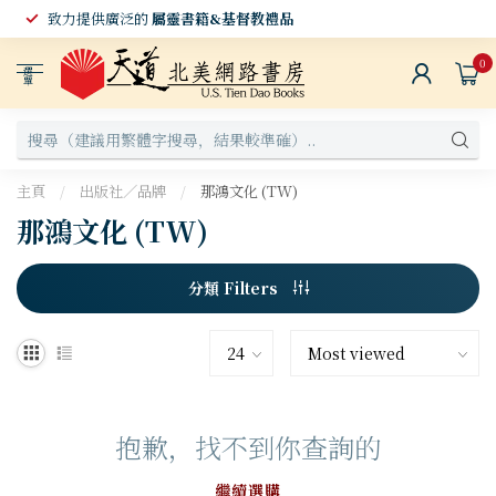
致力提供廣泛的
屬靈書籍&基督教禮品
0
選
單
主頁
/
出版社／品牌
/
那鴻文化 (TW)
那鴻文化 (TW)
分類 Filters
抱歉，找不到你查詢的
繼續選購