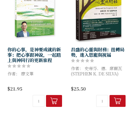
你的心事，是神要成就的新
昌盛的心靈與財務：扭轉局
事：把心事跟神說，一起踏
勢，進入恩寵與祝福
上與神同行的更新旅程
作者： 史帝芬．德．席爾瓦
作者： 廖文華
(STEPHEN K. DE SILVA)
低谷不是盡頭，而是神預備新
財務問題核心從來不在「錢」
$21.95
$25.50
事的轉彎。
而在我們是否預備好承接神的
當你把心事交給神，就是踏上
命定
新事的起點。
辨識出不自覺在...
你是否也正經歷這樣的時刻
——
覺得自己被困住、找不...