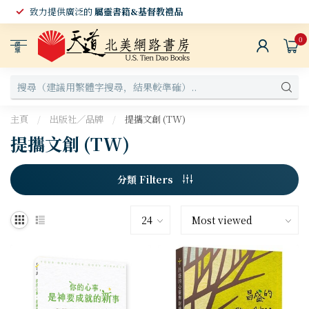
致力提供廣泛的
屬靈書籍&基督教禮品
0
選
單
主頁
/
出版社／品牌
/
提攜文創 (TW)
提攜文創 (TW)
分類 Filters