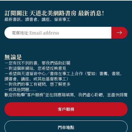
訂閱關注 天道北美網路書房 最新消息！
最新書訊、讀書會、講座、福音事工
無論是
－您有找不到的書，要我們協助訂購
－對這個新網站，您希望反映意見
－希望與天道福音中心／書房在事工上合作（譬如：書攤、書展、
讀書會、講座、或其他基督教事工）
－對我們的事工有疑問，想了解更多
－或其他問題......
歡迎你點擊"客戶服務"並在回應箱填寫，我們虛心聆聽，並盡快回覆
客戶服務
門市地點