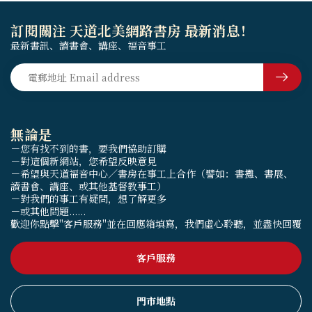
訂閱關注 天道北美網路書房 最新消息！
最新書訊、讀書會、講座、福音事工
無論是
－您有找不到的書，要我們協助訂購
－對這個新網站，您希望反映意見
－希望與天道福音中心／書房在事工上合作（譬如：書攤、書展、
讀書會、講座、或其他基督教事工）
－對我們的事工有疑問，想了解更多
－或其他問題......
歡迎你點擊"客戶服務"並在回應箱填寫，我們虛心聆聽，並盡快回覆
客戶服務
門市地點