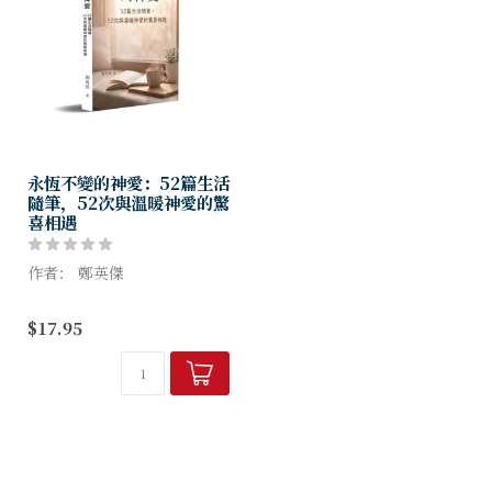
永恆不變的神愛：52篇生活
隨筆，52次與溫暖神愛的驚
喜相遇
作者： 鄭英傑
《永恆不變的神愛》不談深奧
$17.95
的大道理，只說貼近心跳的暖
心故事。 資深編輯精選 52 篇
生活隨筆，陪你走過 52 個心
靈轉彎處。 從受傷的修復...