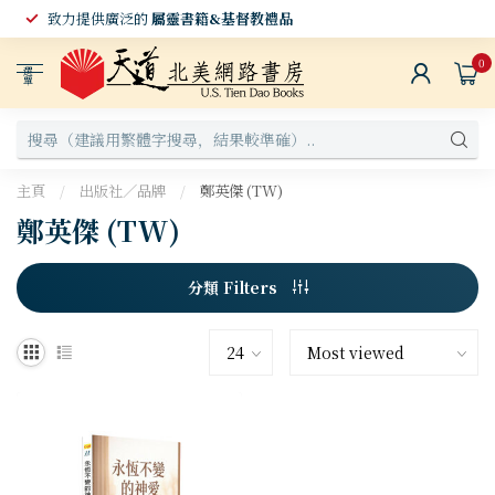
致力提供廣泛的
屬靈書籍&基督教禮品
0
選
單
主頁
/
出版社／品牌
/
鄭英傑 (TW)
鄭英傑 (TW)
分類 Filters