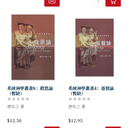
作者所期盼的。
世傍徨失望的人心。
系統神學叢書8：救恩論
系統神學叢書4：基督論
（暫缺）
（暫缺）
唐佑之 著
唐佑之 著
救恩是信徒實際的經驗，但是
基督是我們的救主，祂更是我
$12.50
$12.95
有關救恩的用詞甚多，有的是
們的主，在飽享祂救贖的大功
主觀感受，有的卻是客觀的事
之餘，更深體祂在教會的主