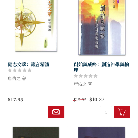
勵志文萃：箴言精讀
創始與成終：創造神學與倫
理
唐佑之 著
唐佑之 著
本書的特點與其他書卷不同，
讀者不可一氣呵成讀畢全書，
本書以聖經神學的進路論神的
$17.95
$10.37
$15.95
必需逐句細細咀嚼，不在量，
創造。全書共分三部，首部介
而在質。為注重這樣的讀法，
紹聖經神的方法論、創造論在
在詮釋的過程中不無困難。
舊約神學的地位、創造論釋義
範疇及理念探究。第二部以聖
經為據、探究...