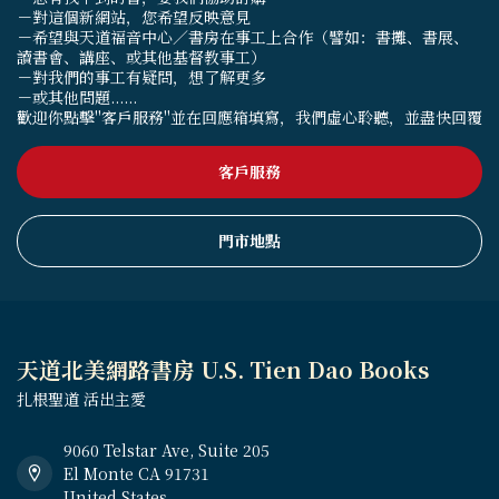
－對這個新網站，您希望反映意見
－希望與天道福音中心／書房在事工上合作（譬如：書攤、書展、
讀書會、講座、或其他基督教事工）
－對我們的事工有疑問，想了解更多
－或其他問題......
歡迎你點擊"客戶服務"並在回應箱填寫，我們虛心聆聽，並盡快回覆
客戶服務
門市地點
天道北美網路書房 U.S. Tien Dao Books
扎根聖道 活出主愛
9060 Telstar Ave, Suite 205
El Monte CA 91731
United States