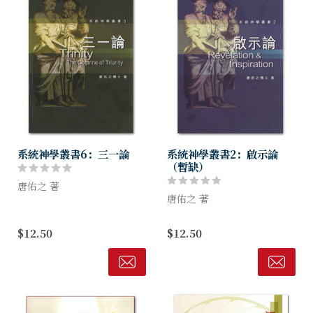
系統神學叢書6：三一論
系統神學叢書2：啟示論
（暫缺）
唐佑之 著
唐佑之 著
三位一體之神，是指明神是獨
一的，卻有三位：聖父、聖子
聖經都是神所默示的，是聖靈
$12.50
$12.50
與聖靈。這是基督教信仰之中
感動聖經作者書寫的經驗，這
心，但並不容易解釋，也很難
是在神的啟示之內。神的啟示
明白。然而這教理經過歷代的
有普遍啟示與特別啟示。特別
考驗，不同理...
啟示最高的性質，就是道成肉
身的耶穌基督...