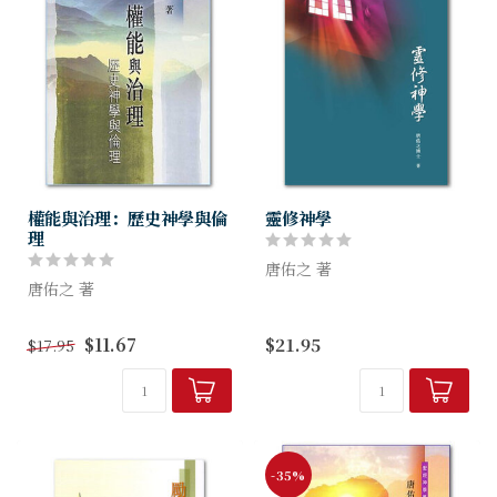
權能與治理：歷史神學與倫
靈修神學
理
唐佑之 著
唐佑之 著
本書除回顧歷代以來的靈修神
歷史書佔舊約聖經相當篇幅，
學傳統外，更仔細地按舊約和
$11.67
$21.95
$17.95
其內容是要申明神在歷史中的
新約聖經各卷的信息，引領讀
作為，並對以色列的信仰經驗
者從上帝的話語中切實理解靈
究竟有何影響？
修的重點和意義，讓讀者明白
聖經的原則不...
-35%