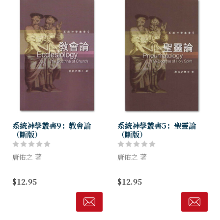
系統神學叢書9：教會論
系統神學叢書5：聖靈論
（斷版）
（斷版）
唐佑之 著
唐佑之 著
教會是基督的身體──生命的
聖靈是神的靈，祂特有的位
$12.95
$12.95
有機體，教會是神性與人的綜
格，尤其令人有親切感。有一
合，照說教會既是神的所在，
位寫作《聖靈神學》的作者，
必是聖潔完美之環境，但有人
稱聖靈為三一真神中最敏感
的地方，必不完全；肢體配搭
的。祂是那麼敏感，以致我們
不足，各自也...
行事為人，千萬不...