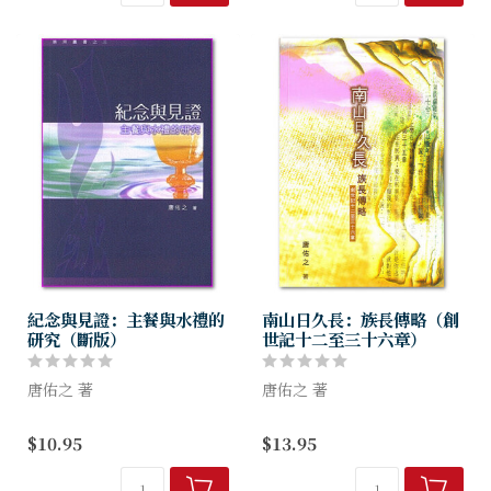
長、容易閱讀，引導崇拜者對
性戀的教會與教牧同工。筆者
神的慈愛與憐憫...
以傳統保守的...
紀念與見證：主餐與水禮的
南山日久長：族長傳略（創
研究（斷版）
世記十二至三十六章）
唐佑之 著
唐佑之 著
本書專論主餐和水禮，剖析這
創世記有兩大部分：第一部分
$10.95
$13.95
兩種禮儀不同的傳統和形式，
為創世歷史， 第二部分為族
以幫助教會及信徒建立正確的
長歷史(十二至五十章)，則記
態度，領受當中的祝福。
述神揀選的恩典。族長，從廣