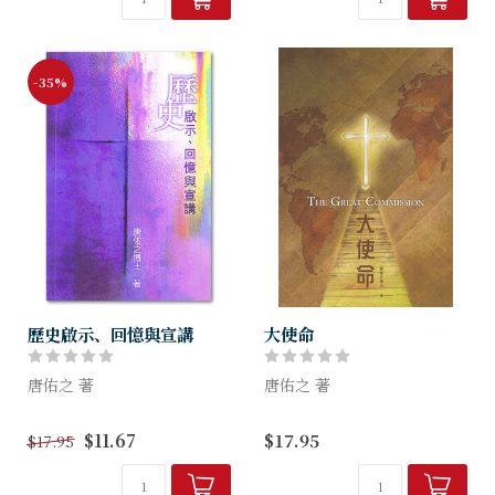
義來說，是指早期的聖徒，但
狹義上的評...
-35%
歷史啟示、回憶與宣講
大使命
唐佑之 著
唐佑之 著
本書嘗試從歷史中重尋神對人
大使命之歷史事實，雖在教會
$11.67
$17.95
$17.95
的啟示，包括聖經的記載和神
歷史中都有敍述，但記述最詳
學的發展，再看神和人對歷史
的，當推編著專刊的Klauber
的回憶與紀念，最後探討如何
& Manetsch。至於大使命之