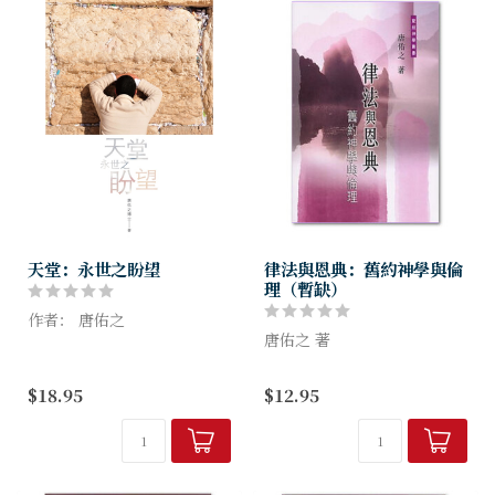
天堂：永世之盼望
律法與恩典：舊約神學與倫
理（暫缺）
作者： 唐佑之
唐佑之 著
天堂，是信徒重要的信仰，也
是真實的盼望，但人們大多感
一般信徒認為「律法與恩典」
$18.95
$12.95
到天堂十分遙遠，不可望也不
似乎是互為衝突的。作者以十
可及，對它的觀念也十分模
誡為基礎，並以三大法典（聖
糊。這正是傳道人常常被詢問
約法典、申命法典、聖經法
卻難以回答...
典）來闡析和比較．說明其中
的精義和律法與...