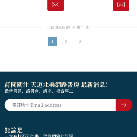
實。救恩是整體人格的變化，
權。
觸及全人，都有連帶的關係，
可見救恩是何...
27個搜尋結果中的第
1
-
24
1
2
訂閱關注 天道北美網路書房 最新消息！
最新書訊、讀書會、講座、福音事工
無論是
－您有找不到的書，要我們協助訂購