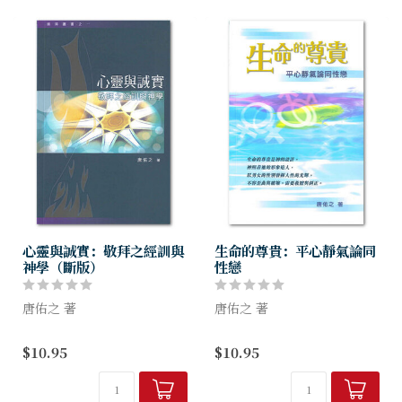
閱讀。
心靈與誠實：敬拜之經訓與
生命的尊貴：平心靜氣論同
神學（斷版）
性戀
唐佑之 著
唐佑之 著
作者從神學、聖經及歷史角度
同性戀有很多悠久的歷史，在
$10.95
$10.95
寫成一系列崇拜叢書，探討崇
近年更為社會文化一種變遷的
拜、守主日、宣講及禮儀等課
現象。同性戀者有不少自承為
題。每冊分題論述、篇幅不
蒙恩得救的信徒，甚至專有同