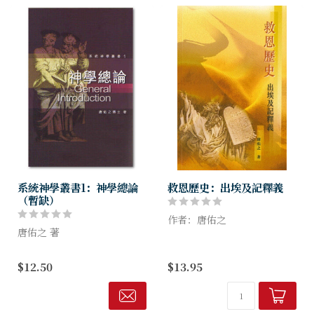
系統神學叢書1：神學總論
救恩歷史：出埃及記釋義
（暫缺）
作者：唐佑之
唐佑之 著
出埃及記是舊約真理之中心，
本書是這系列的總論，介紹神
而本書主題為救讀，說明舊約
$12.50
$13.95
學的基礎和歷代思潮的發展，
為一部救恩的歷史。救恩歷史
再探討神學研究對信徒信心的
在新約有連續的意義，道成肉
影響。適合任何認真於信仰，
身更是史事的巔峰。救恩不僅
願意更深刻認識至高神的信徒
是聖經的中...