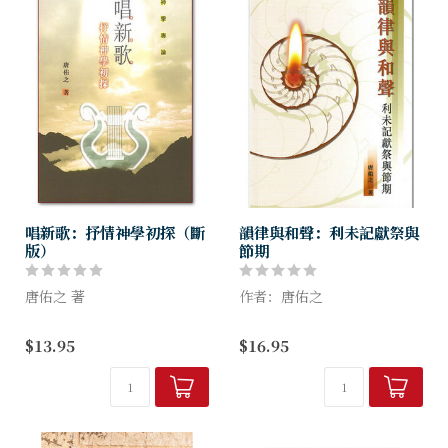
唱新歌：抒情神學初探（斷
韻律與和聲：利未記獻祭與
版）
節期
唐佑之 著
作者：唐佑之
抒情神學(Lyrical
利未記在信徒讀經計劃中，可
$13.95
$16.95
Theology)雖仍是初耕園地，
能是最後研讀的一卷，但在猶
但含義十分重要，是教會不容
太會堂，卻是學童的啟蒙讀本
忽略的。本書集中的重點，是
──因為信仰的生活，必須由
在教會音樂的神學範疇，為發
敬拜做起；可見此書卷的重
揮屬...
要。本書共分...