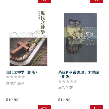
把歷史中的啟示向世界宣講，
四福音論述， 參考之下...
以傳揚神奇妙...
現代之神學（斷版）
系統神學叢書10：末事論
（斷版）
唐佑之 編著
唐佑之 著
本書以客觀的態度分析，繼續
以純正的信仰為前提，盼望讀
末事論不僅是教會的信念，也
$19.95
$12.95
者體切及關懷，尤其仰望聖靈
在社會中成為一般人廣泛的觀
的指引，有代禱之責任，這是
念。世紀末的心理，是描述末