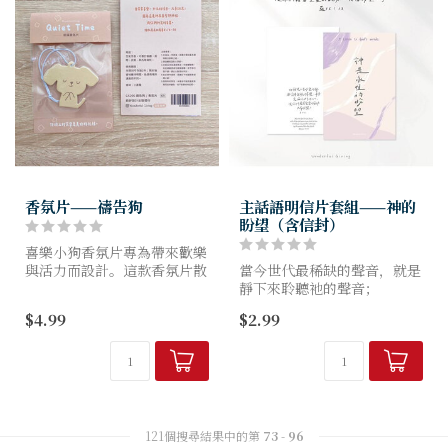
香氛片——禱告狗
主話語明信片套組——神的
盼望（含信封）
喜樂小狗香氛片專為帶來歡樂
與活力而設計。這款香氛片散
當今世代最稀缺的聲音，就是
發出清新的小蒼蘭，能夠提升
靜下來聆聽祂的聲音；
你的心情，讓你每天都充滿喜
$4.99
$2.99
樂，時刻感受神的恩典。
這世界最寶貴的禮物，就是停
下來寫下感謝和祝福。
「聆聽主話語」明信片為您提
供一個安靜片刻的機會，
...
121個搜尋結果中的第
73
-
96