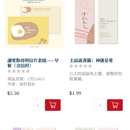
讓愛點亮明信片套組——早
主話語書籤：神就是愛
餐（含信封）
以主的話語為主題，繪製的別
商品貨號：CRL0401
緻書籤。
作者：給好設計
書籤表面使用絲絨光，精緻又
尺寸：10x15cm
富有手感。
$2.50
$1.99
尺寸：55x140mm