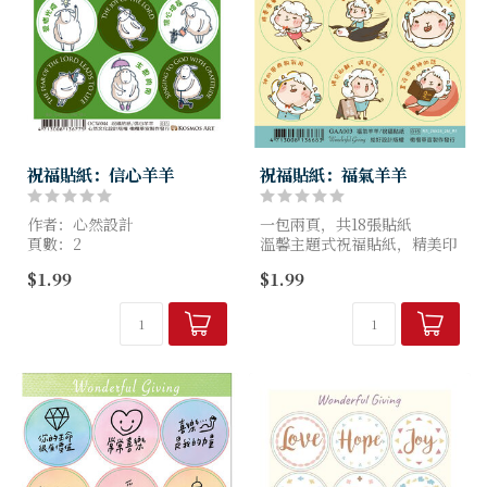
祝福貼紙：信心羊羊
祝福貼紙：福氣羊羊
作者：心然設計
一包兩頁，共18張貼紙
頁數：2
溫馨主題式祝福貼紙，精美印
尺寸：9x11 cm
刷、溫暖圖文。
$1.99
$1.99
童趣彩繪、可愛動物、溫馨小
羊多種風格可選，
裝飾、禮物包裝兩相宜。