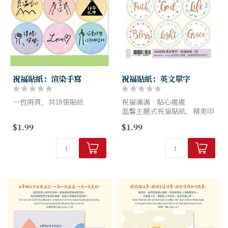
祝福貼紙：渲染手寫
祝福貼紙：英文單字
一包兩頁，共18張貼紙
祝福滿滿‧貼心處處
溫馨主題式祝福貼紙，精美印
刷、溫暖圖文。
$1.99
$1.99
信心金句、單字金言、可愛小
羊多種風格可選，
裝飾、禮物包裝兩相宜。
特色 溫馨主題式祝福貼...