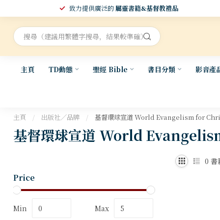
致力提供廣泛的
屬靈書籍&基督教禮品
主頁
TD動態
聖經 Bible
書目分類
影音產
主頁
/
出版社／品牌
/
基督環球宣道 World Evangelism for Chri
基督環球宣道 World Evangelism 
0
書
Price
Min
Max