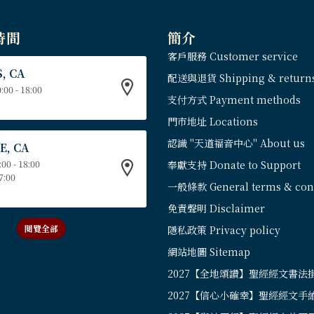
時間
簡介
客戶服務 Customer service
, CA
配送與退貨 Shipping & return
:00 - 18:00
支付方式 Payment methods
門市地址 Locations
認識 "天道福音中心" About us
E, CA
:00 - 18:00
奉獻支持 Donate to Support
17:00
一般條款 General terms & cond
免責聲明 Disclaimer
閱覽全部
隱私政策 Privacy policy
網站地圖 Sitemap
2027【全地頌讚】聖經經文書法
2027【信心小確幸】聖經經文手