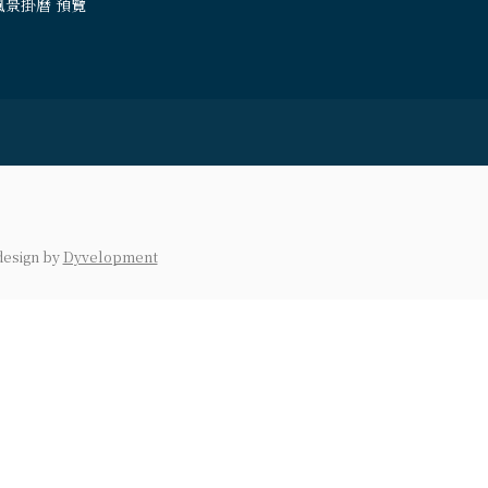
風景掛曆 預覽
design
by
Dyvelopment