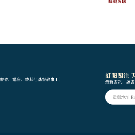
繼續選購
訂閱關注 
書會、講座、或其他基督教事工）
最新書訊、讀書