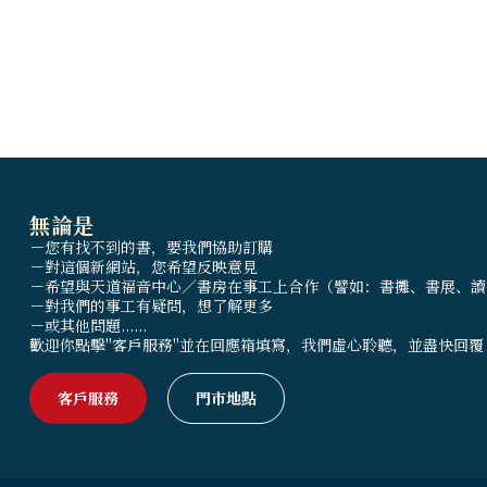
無論是
－您有找不到的書，要我們協助訂購
－對這個新網站，您希望反映意見
－希望與天道福音中心／書房在事工上合作（譬如：書攤、書展、讀
－對我們的事工有疑問，想了解更多
－或其他問題......
歡迎你點擊"客戶服務"並在回應箱填寫，我們虛心聆聽，並盡快回覆
客戶服務
門市地點