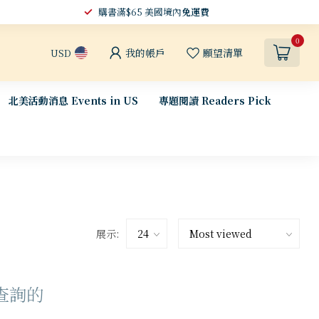
購書滿$65 美國境內
免運費
0
我的帳戶
願望清單
USD
北美活動消息 Events in US
專題閱讀 Readers Pick
展示:
查詢的