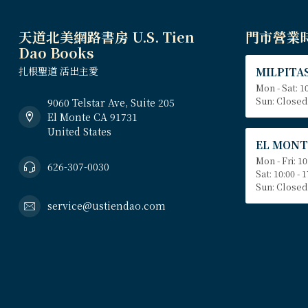
天道北美網路書房 U.S. Tien
門市營業
Dao Books
扎根聖道 活出主愛
MILPITAS
Mon - Sat: 10
Sun: Closed
9060 Telstar Ave, Suite 205
El Monte CA 91731
United States
EL MONT
Mon - Fri: 10
626-307-0030
Sat: 10:00 - 
Sun: Closed
service@ustiendao.com