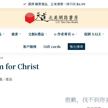
選擇 購買禮品，正常運費一律只收
$6.99
品
童書
文創&禮品
o 作者專頁 o
促銷 SALE
客戶服務
Gift cards
強化搜尋
st
for Christ
籍／產品
抱歉，找不到你