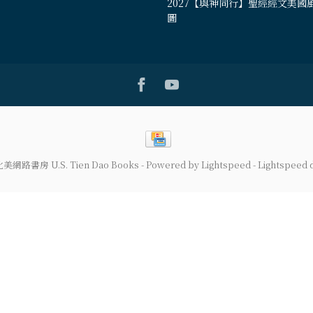
2027【與神同行】聖經經文美國
圖
道北美網路書房 U.S. Tien Dao Books
- Powered by
Lightspeed
-
Lightspeed 