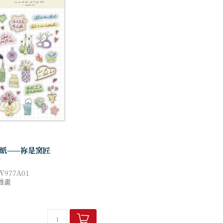
紙——祢是窯匠
977A01
插畫
3-12-27
342385347
8.2CM