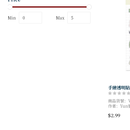
Min
Max
手繪透明貼
商品貨號：W
作者：Yun
出版日期：202
$2.99
ISBN：4711
頁數：1
尺寸：9.5X1