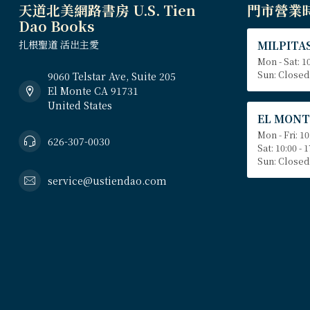
天道北美網路書房 U.S. Tien
門市營業
Dao Books
扎根聖道 活出主愛
MILPITAS
Mon - Sat: 10
Sun: Closed
9060 Telstar Ave, Suite 205
El Monte CA 91731
United States
EL MONT
Mon - Fri: 10
626-307-0030
Sat: 10:00 - 
Sun: Closed
service@ustiendao.com