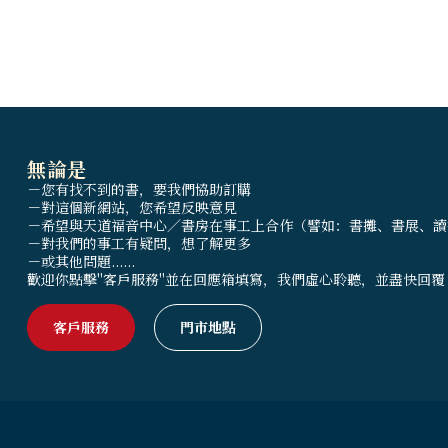
無論是
－您有找不到的書，要我們協助訂購
－對這個新網站，您希望反映意見
－希望與天道福音中心／書房在事工上合作（譬如：書攤、書展、讀
－對我們的事工有疑問，想了解更多
－或其他問題......
歡迎你點擊"客戶服務"並在回應箱填寫，我們虛心聆聽，並盡快回覆
客戶服務
門市地點