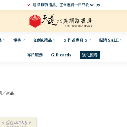
選擇 購買禮品，正常運費一律只收
$6.99
品
童書
文創&禮品
o 作者專頁 o
促銷 SALE
客戶服務
Gift cards
強化搜尋
籍／產品