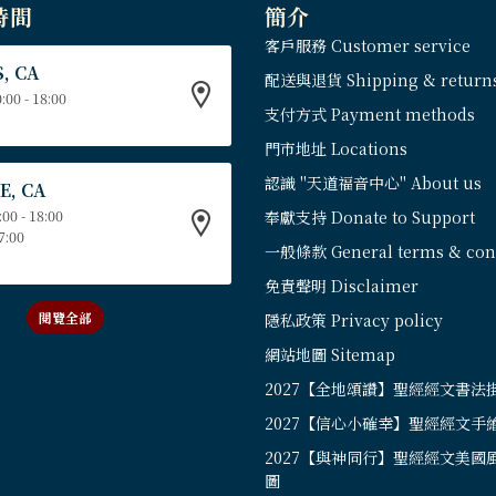
時間
簡介
客戶服務 Customer service
, CA
配送與退貨 Shipping & return
:00 - 18:00
支付方式 Payment methods
門市地址 Locations
認識 "天道福音中心" About us
E, CA
:00 - 18:00
奉獻支持 Donate to Support
17:00
一般條款 General terms & cond
免責聲明 Disclaimer
閱覽全部
隱私政策 Privacy policy
網站地圖 Sitemap
2027【全地頌讚】聖經經文書法
2027【信心小確幸】聖經經文手
2027【與神同行】聖經經文美國
圖