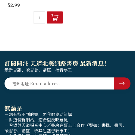
書紙，配以擊凸
$2.99
(EMBOSSED) 和燙金，突顯
當中的平安和福樂的重要性！
訂閱關注 天道北美網路書房 最新消息！
最新書訊、讀書會、講座、福音事工
無論是
－您有找不到的書，要我們協助訂購
－對這個新網站，您希望反映意見
－希望與天道福音中心／書房在事工上合作（譬如：書攤、書展、
讀書會、講座、或其他基督教事工）