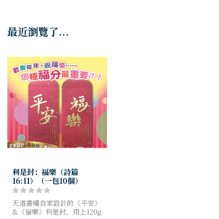
最近瀏覽了...
利是封：福樂（詩篇
16:11）（一包10個）
天道書樓自家設計的《平安》
&《福樂》利是封，用上120g