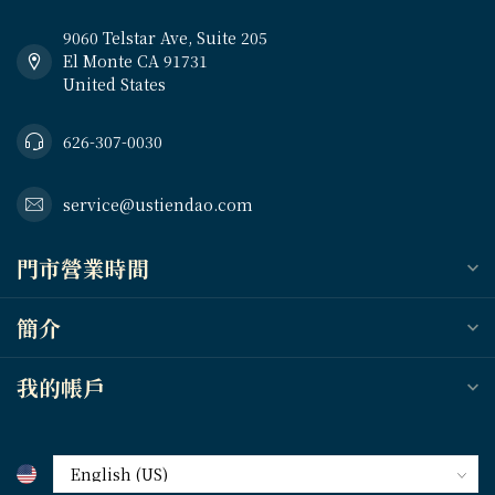
9060 Telstar Ave, Suite 205
El Monte CA 91731
United States
626-307-0030
service@ustiendao.com
門市營業時間
簡介
我的帳戶