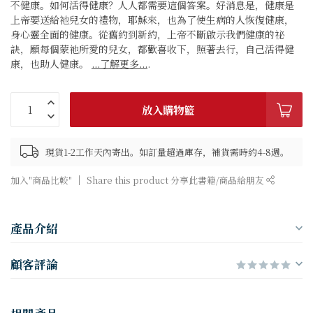
不健康。如何活得健康？人人都需要這個答案。好消息是，健康是
上帝要送給祂兒女的禮物，耶穌來，也為了使生病的人恢復健康，
身心靈全面的健康。從舊約到新約，上帝不斷啟示我們健康的祕
訣，願每個蒙祂所愛的兒女，都歡喜收下，照著去行，自己活得健
康，也助人健康。
...了解更多...
.
放入購物籃
現貨1-2工作天內寄出。如訂量超過庫存，補貨需時約4-8週。
加入"商品比較"
Share this product 分享此書籍/商品給朋友
產品介紹
顧客評論