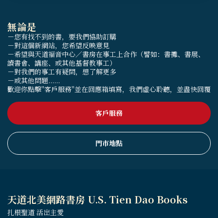
無論是
－您有找不到的書，要我們協助訂購
－對這個新網站，您希望反映意見
－希望與天道福音中心／書房在事工上合作（譬如：書攤、書展、
讀書會、講座、或其他基督教事工）
－對我們的事工有疑問，想了解更多
－或其他問題......
歡迎你點擊"客戶服務"並在回應箱填寫，我們虛心聆聽，並盡快回覆
客戶服務
門市地點
天道北美網路書房 U.S. Tien Dao Books
扎根聖道 活出主愛