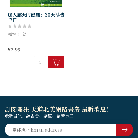
進入屬天的健康：30天禱告
手冊
楊寧亞 著
上帝的國裏，沒有疾病，只有
$7.95
健康。我們的世界，出了問
題，充滿不健康。如何活得健
康？人人都需要這個答案。好
消息是，健康是上帝要送給祂
兒女的禮物，耶...
訂閱關注 天道北美網路書房 最新消息！
最新書訊、讀書會、講座、福音事工