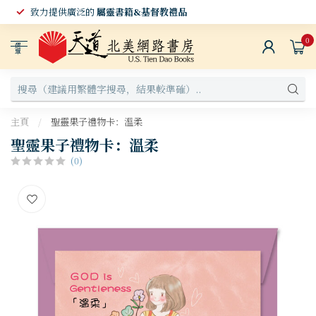
致力提供廣泛的
屬靈書籍&基督教禮品
0
選
單
主頁
/
聖靈果子禮物卡：溫柔
聖靈果子禮物卡：溫柔
(0)