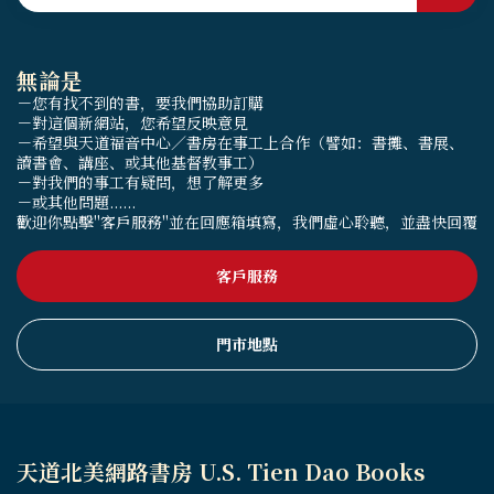
無論是
－您有找不到的書，要我們協助訂購
－對這個新網站，您希望反映意見
－希望與天道福音中心／書房在事工上合作（譬如：書攤、書展、
讀書會、講座、或其他基督教事工）
－對我們的事工有疑問，想了解更多
－或其他問題......
歡迎你點擊"客戶服務"並在回應箱填寫，我們虛心聆聽，並盡快回覆
客戶服務
門市地點
天道北美網路書房 U.S. Tien Dao Books