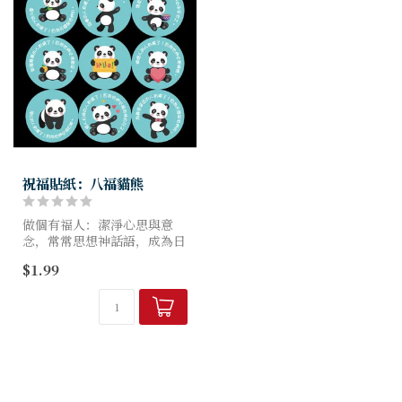
祝福貼紙：八福貓熊
做個有福人：潔淨心思與意
念，常常思想神話語，成為日
日生活的指引。
$1.99
特色 設計精巧、可愛，彩色
印刷，可做裝飾貼、或禮物包
裝貼。