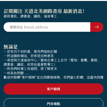
訂閱關注 天道北美網路書房 最新消息！
最新書訊、讀書會、講座、福音事工
無論是
－您有找不到的書，要我們協助訂購
－對這個新網站，您希望反映意見
－希望與天道福音中心／書房在事工上合作（譬如：書攤、書展、
讀書會、講座、或其他基督教事工）
－對我們的事工有疑問，想了解更多
－或其他問題......
歡迎你點擊"客戶服務"並在回應箱填寫，我們虛心聆聽，並盡快回覆
客戶服務
門市地點