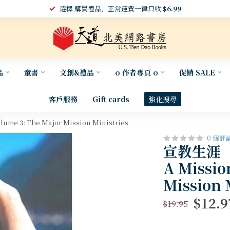
選擇 購買禮品，正常運費一律只收
$6.99
品
童書
文創&禮品
o 作者專頁 o
促銷 SALE
客戶服務
Gift cards
強化搜尋
 3: The Major Mission Ministries
0 個評
宣教生涯（
A Missio
Mission 
$12.9
$19.95