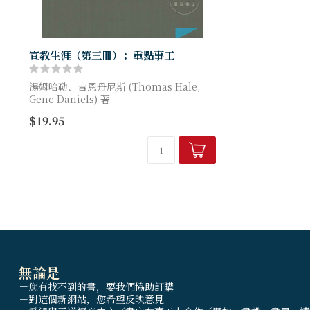
宣教生涯（第三冊）：重點事工
湯姆哈勒、吉恩丹尼斯 (Thomas Hale,
Gene Daniels) 著
$19.95
已出版兩冊的宣教生涯，有第1冊充滿幽默
的跨文化小故事，講述宣教士的蒙召、...
無論是
－您有找不到的書，要我們協助訂購
－對這個新網站，您希望反映意見