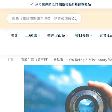
致力提供廣泛的
屬靈書籍&基督教禮品
主頁
TD動態
聖經 Bible
書目分類
影音產
主頁
/
宣教生涯（第三冊）：重點事工 | On Being A Missionary Volume