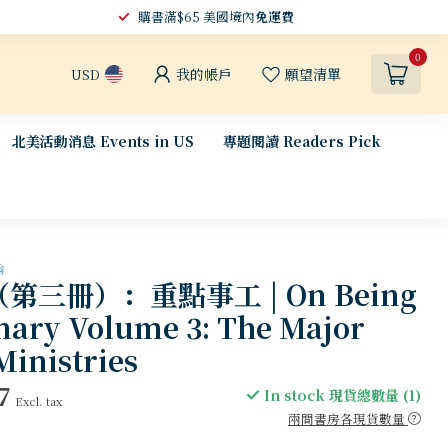
購書滿$65 美國境內
免運費
0
我的帳戶
願望清單
USD
北美活動消息 Events in US
專題閱讀 Readers Pick
論
第三冊）：重點事工 | On Being
nary Volume 3: The Major
Ministries
7
In stock 現貨總數量 (1)
Excl. tax
兩間書房各現貨數量