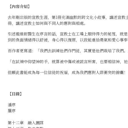
【內容介紹】
去年剛出版的宣教生涯，第1冊充滿幽默的跨文化小故事，講述宣教
冊，講述宣教士如何與不同人的應對與相處。
引述龍維耐醫生在序言的話，宣教士在工場上服侍得力的秘笈，就是
到的負面情緒得以舒緩，身心得以復原，以致能重拾勇氣和愛心事奉
而作者更寫道：「我們去訓練他們作門徒，其實是他們栽培了我們。
「在試煉中仰望神的手，就算被中傷或被謊言所害，也要相信神，祂
但願此書能成為每一位信徒的祝福，成為我們應對人際衝突的錦囊！
【目錄】
潘序
羅序
第十二章 融入團隊