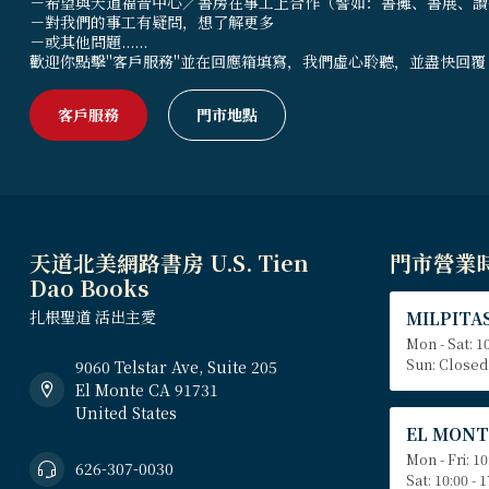
－希望與天道福音中心／書房在事工上合作（譬如：書攤、書展、讀
－對我們的事工有疑問，想了解更多
－或其他問題......
歡迎你點擊"客戶服務"並在回應箱填寫，我們虛心聆聽，並盡快回覆
客戶服務
門市地點
天道北美網路書房 U.S. Tien
門市營業
Dao Books
扎根聖道 活出主愛
MILPITAS
Mon - Sat: 10
Sun: Closed
9060 Telstar Ave, Suite 205
El Monte CA 91731
United States
EL MONT
Mon - Fri: 10
626-307-0030
Sat: 10:00 - 