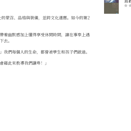
宣
士的蒙召、品格與裝備，並跨文化適應。如今的第2
帶着幽默感加上懂得享受休閒時間，讓在事奉上遇
下去。
」我們每個人的生命，都曾被學生和孩子們啟迪。
會藉此來教導我們謙卑！」