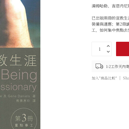
湯姆哈勒、吉恩丹尼斯 (Th
已出版兩冊的宣教生
裝備與適應；第2冊
工，如何集中焦點去
1-2工作天內
加入"商品比較"
Sh