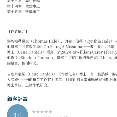
第十三章 集中焦點
第十四章 重點事工
第十五章 新興事工
【作者簡介】
湯姆哈勒醫生（Thomas Hale），與妻子仙蒂（Cynthia H
他撰寫了《宣教生涯》On Being A Missionary一書，並在995年由
博士（Gene Daniels）撰寫，於2012年由William Carey
他與Dr. Stephen Thorson，撰寫了《實用新約釋經書》The Appli
國語言，包括中文。
吉恩丹尼斯（Gene Daniels）（作者化名）博士，有一股熱誠，
人參與中亞洲的植堂工作有十多年。目前他的事奉重點是在穆斯林群
博士學位，主修宗教研究。
顧客評論
0
/
5