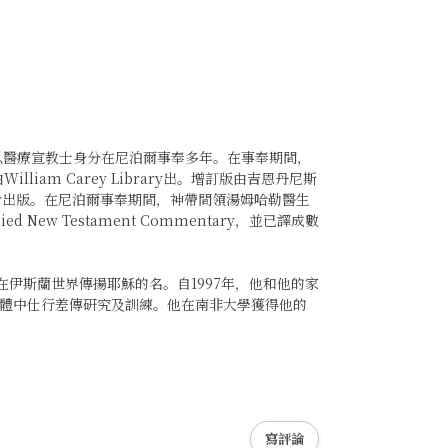
ale）以醫療宣教士身分在尼泊爾事奉多年。在事奉期間，
William Carey Library出。增訂版由吉恩丹尼斯
 Library出版。在尼泊爾事奉期間，神帶間領湯姆哈勒醫生
ed New Testament Commentary，並已譯成數
要在伊斯蘭世界傳揚耶穌的名。自1997年，他和他的家
體中仕行差傳研究及訓練。他在南非大學獲得他的
寫評論