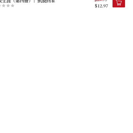
教生涯（第四冊）：凱旋回家
$12.97