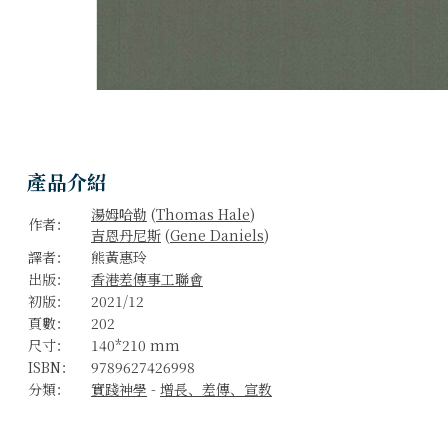
產品介紹
湯姆哈勒
(
Thomas Hale
)
作者：
吉恩丹尼斯
(
Gene Daniels
)
譯者：
熊黃惠玲
出版：
香港差傳事工聯會
初版：
2021/12
頁數：
202
尺寸：
140*210 mm
ISBN：
9789627426998
分類：
實踐神學
-
增長、差傳、宣教
宣教生涯（第三册）：重点事工
汤姆哈勒、吉恩丹尼斯