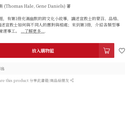
omas Hale, Gene Daniels) 著
涯，有第1冊充滿幽默的跨文化小故事，講述宣教士的蒙召、品格、
講述宣教士如何與不同人的應對與相處；來到第3冊，介紹各類型事
營運事工。
...了解更多...
.
放入購物籃
寄出
are this product 分享此書籍/商品給朋友