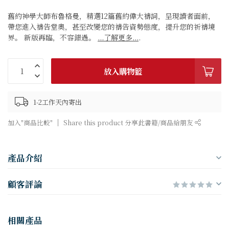
舊約神學大師布魯格曼，精選12篇舊約偉大禱詞，呈現讀者面前，
帶您進入禱告堂奧，甚至改變您的禱告資勢態度，提升您的祈禱境
界。 新版再臨，不容錯過。
...了解更多...
.
放入購物籃
1-2工作天內寄出
加入"商品比較"
Share this product 分享此書籍/商品給朋友
產品介紹
顧客評論
相關產品