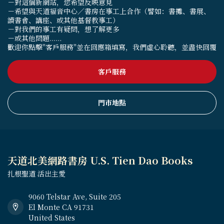
－對這個新網站，您希望反映意見
－希望與天道福音中心／書房在事工上合作（譬如：書攤、書展、
讀書會、講座、或其他基督教事工）
－對我們的事工有疑問，想了解更多
－或其他問題......
歡迎你點擊"客戶服務"並在回應箱填寫，我們虛心聆聽，並盡快回覆
客戶服務
門市地點
天道北美網路書房 U.S. Tien Dao Books
扎根聖道 活出主愛
9060 Telstar Ave, Suite 205
El Monte CA 91731
United States