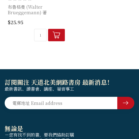
布魯格曼 (Walter
Brueggemann) 著
$25.95
舊約神學大師布魯格曼，精選
12篇舊約偉大禱詞，呈現讀者
面前，帶您進入禱告堂奧，甚
至改變您的禱告資勢...
訂閱關注 天道北美網路書房 最新消息！
最新書訊、讀書會、講座、福音事工
無論是
－您有找不到的書，要我們協助訂購