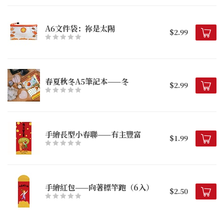
A6文件袋：祢是太陽
$2.99
春夏秋冬A5筆記本——冬
$2.99
手繪長型小春聯——有主豐富
$1.99
手繪紅包——向著標竿跑（6入）
$2.50