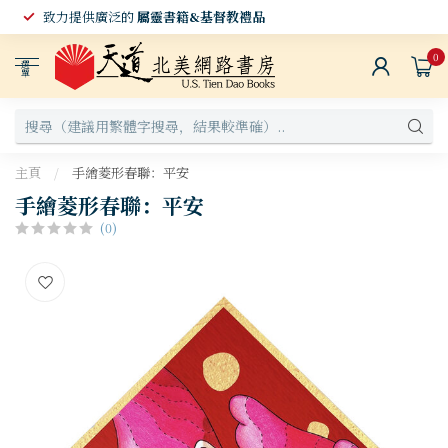
致力提供廣泛的
屬靈書籍&基督教禮品
0
選
單
主頁
/
手繪菱形春聯：平安
手繪菱形春聯：平安
(0)