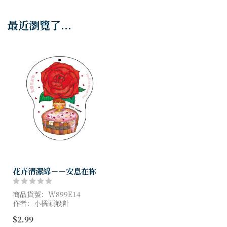
最近瀏覽了...
花卉清潔綿－－安息在祢
商品貨號：W899E14
作者：小橘頭設計
尺寸：11x7cm
$2.99