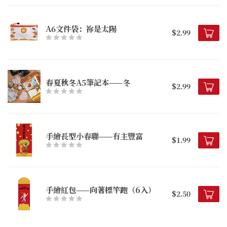
A6文件袋：祢是太陽
$2.99
春夏秋冬A5筆記本——冬
$2.99
手繪長型小春聯——有主豐富
$1.99
手繪紅包——向著標竿跑（6入）
$2.50