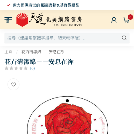
致力提供廣泛的
屬靈書籍&基督教禮品
0
選
單
主頁
/
花卉清潔綿－－安息在祢
花卉清潔綿－－安息在祢
(0)