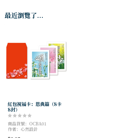
最近瀏覽了...
紅包祝福卡：恩典篇（8卡
8封）
商品貨號：OCBA01
作者：心然設計
尺寸：紅包袋 8*12cm