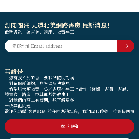
訂閱關注 天道北美網路書房 最新消息！
最新書訊、讀書會、講座、福音事工
無論是
－您有找不到的書，要我們協助訂購
－對這個新網站，您希望反映意見
－希望與天道福音中心／書房在事工上合作（譬如：書攤、書展、
讀書會、講座、或其他基督教事工）
－對我們的事工有疑問，想了解更多
－或其他問題......
歡迎你點擊"客戶服務"並在回應箱填寫，我們虛心聆聽，並盡快回覆
客戶服務