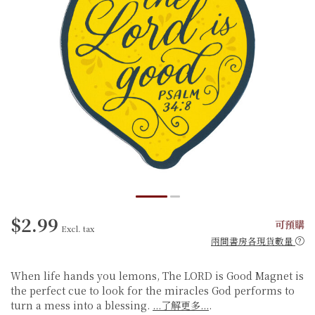
$2.99
可預購
Excl. tax
兩間書房各現貨數量
When life hands you lemons, The LORD is Good Magnet is
the perfect cue to look for the miracles God performs to
turn a mess into a blessing.
...了解更多...
.