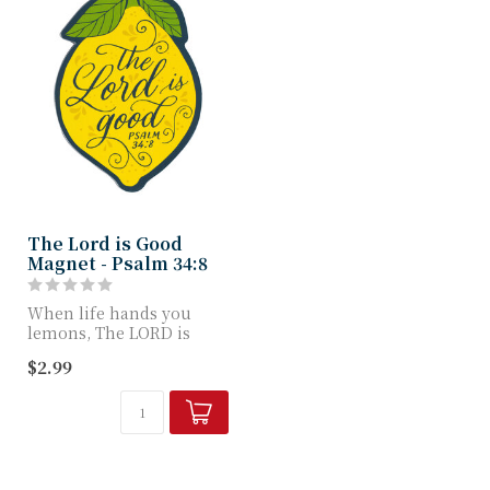
The Lord is Good
Magnet - Psalm 34:8
When life hands you
lemons, The LORD is
Good Magnet is the
$2.99
perfect cue to look f...