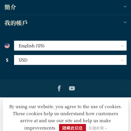
簡介
我的帳戶
$
By using our website, you agree to the use of cookies.
These cookies help us understand how customers
arrive at and use our site and help us make
© Copyright 2026 天道北美網路書房 U.S. Tien Dao Books
-
Powered by
Lightspeed
-
Lightspeed design
by
Dyvelopment
improvements.
隱藏此信息
私隱政策 »