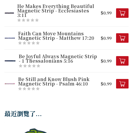
He Makes Everything Beautiful
Magnetic Strip - Ecclesiastes
$0.99
3:11
Faith Can Move Mountains
Magnetic Strip - Matthew 17:20
$0.99
Be Joyful Always Magnetic Strip
- 1 Thessalonians 5:16
$0.99
Be Still and Know Blush Pink
Magnetic Strip - Psalm 46:10
$0.99
最近瀏覽了...