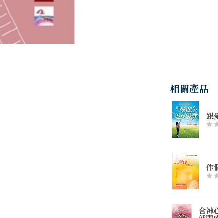
相關產品
跟憂
作
合神
就豐