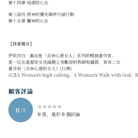
第十四章 純潔的心志
第三部份 將神的優先順序付諸行動
第十五章 屬神的心志
【作者簡介】
伊莉莎白‧喬治是「合神心意女人」系列的暢銷書作者，
是一位在基督徒女性議題上受歡迎的教師和講員，育有二女
著作有《合神心意的女人》(以琳)
以及A Woman's high calling、A Woman's Walk with God、Bea
顧客評論
0
/
5
0
星，基於
0
個評論