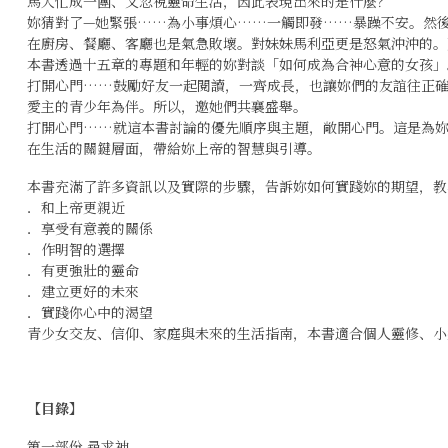
馬大忙成一團、又忽視靈命生活，因此表現出來的是什麼？
妳猜對了—她緊張……為小事煩心……一觸即發……暴躁不安。然
在廚房、餐廳、客廳也是氣急敗壞。對妹妹馬利亞更是怒氣沖沖的。
本書透過十五章的專題和年輕的妳對談「如何成為合神心意的女孩」
打開心門……鼓勵好友一起閱讀，一齊成長，也讓妳們的友誼往正確
愛主的青少年為伴。所以，邀她們共襄盛舉。
打開心門……就這本書討論的優先順序與主題，敞開心門。這是為
在生活的關鍵層面，帶給妳上帝的智慧與引導。
本書充滿了許多資訊以及實際的步驟，告訴妳如何實踐妳的期望，教
．和上帝更親近
．享受有意義的關係
．作明智的選擇
．有更強壯的靈命
．建立更好的未來
．實踐你心中的渴望
青少女交友、信仰、家庭與未來的生活指南，本書適合個人靈修、小
【目錄】
第一部份 尋求神