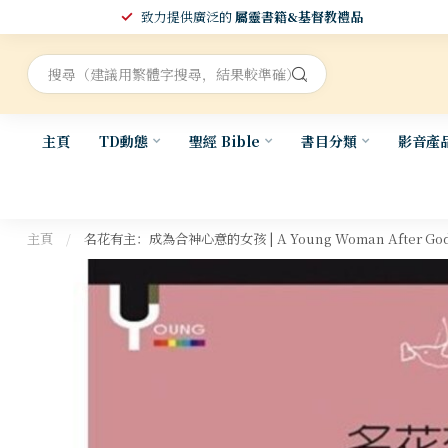
致力提供廣泛的
屬靈書籍&基督教禮品
主頁
TD動態
聖經 Bible
書目分類
影音產
主頁
/
名花有主：成為合神心意的女孩 | A Young Woman After God'