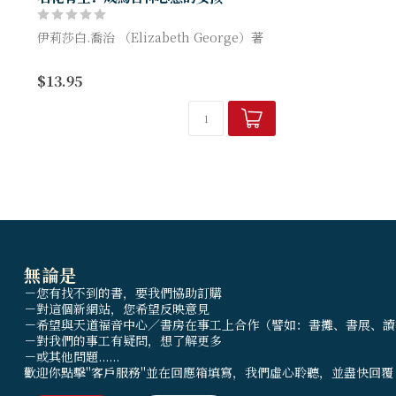
伊莉莎白.喬治 （Elizabeth George）著
本書透過十五章的專題和年輕的妳對談「如
$13.95
何成為合神心意的女孩」。
無論是
－您有找不到的書，要我們協助訂購
－對這個新網站，您希望反映意見
－希望與天道福音中心／書房在事工上合作（譬如：書攤、書展、讀
－對我們的事工有疑問，想了解更多
－或其他問題......
歡迎你點擊"客戶服務"並在回應箱填寫，我們虛心聆聽，並盡快回覆