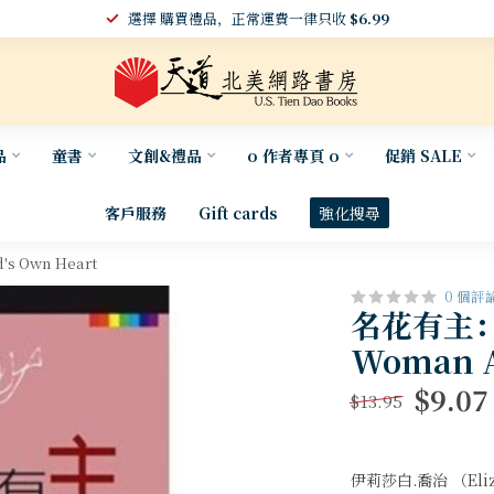
選擇 購買禮品，正常運費一律只收
$6.99
品
童書
文創&禮品
o 作者專頁 o
促銷 SALE
客戶服務
Gift cards
強化搜尋
s Own Heart
0 個評
名花有主：
Woman Af
$9.07
$13.95
伊莉莎白.喬治 （Eliz