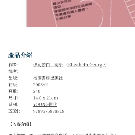
產品介紹
作者：
伊莉莎白．喬治
（
Elizabeth George
）
譯者：
出版：
校園書房出版社
初版：
2005/01
頁數：
240
尺寸：
14.8 x 21cm
系列：
YOUNG世代
ISBN：
9789575878818
【內容介紹】