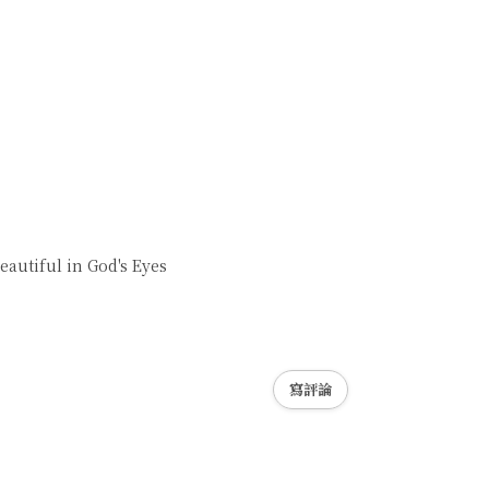
utiful in God's Eyes
寫評論