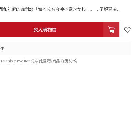
題和年輕的妳對談「如何成為合神心意的女孩」。
...了解更多...
.
放入購物籃
寄出
are this product 分享此書籍/商品給朋友