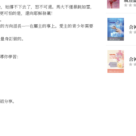
後，她撐不下去了，怒不可遏。馬大不僅暴跳如雷，
更可怕的是，還向耶穌發飆！
。
的方向滋長—─在屬主的事上。愛主的青少年需要
合
妳量身訂做的。
導你學習：
合
組分享。