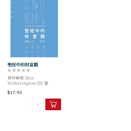
聖經中的財富觀
韋特寧頓 (Ben
Witherington III) 著
$17.95
本書作者從聖經出發，帶領我
們探討耶穌及其最初的跟隨者
如何看待，處理金錢、貧窮、
債務、奉獻／施予...