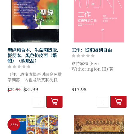
聖經和合本．生命陶造版．
工作：從束縛到自由
輕便本．黑色仿皮面（繁
體）（瑕疵品）
韋特寧頓 (Ben
Witherington III) 著
（註：瑕疵處僅是封面金色燙
字剝落，內裡及紙質狀況良
本書作者從聖經和上帝的國的
好，額外附上膠書套作保護）
角度出發，討論基督徒應有的
$31.99
$17.95
$39.99
工作觀。作者首先從工作的定
義出發，帶領我們...
-35%