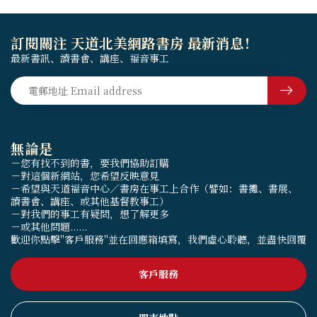
訂閱關注 天道北美網路書房 最新消息！
最新書訊、讀書會、講座、福音事工
無論是
－您有找不到的書，要我們協助訂購
－對這個新網站，您希望反映意見
－希望與天道福音中心／書房在事工上合作（譬如：書攤、書展、
讀書會、講座、或其他基督教事工）
－對我們的事工有疑問，想了解更多
－或其他問題......
歡迎你點擊"客戶服務"並在回應箱填寫，我們虛心聆聽，並盡快回覆
客戶服務