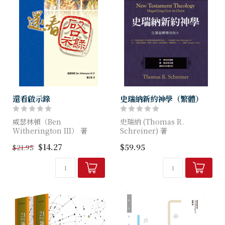
還看啟示錄
史瑞納新約神學（繁體）
威瑟林頓（Ben
史瑞納 (Thomas R.
Witherington III） 著
Schreiner) 著
$14.27
$59.95
$21.95
威瑟林頓博士（Dr. Ben
「可能是近幾十年中最傑出的
Witherington III），英國
新約神學著述」—韋瑟林頓
德倫大學（Universi...
（Ben Witherington III）
...