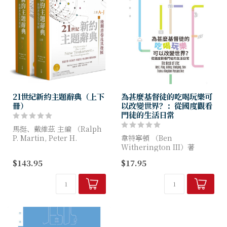
21世紀新約主題辭典（上下
為甚麼基督徒的吃喝玩樂可
冊）
以改變世界？：從國度觀看
門徒的生活日常
馬挺、戴維茲 主編 （Ralph
P. Martin, Peter H.
韋特寧頓 （Ben
Davids）著
Witherington III）著
$143.95
$17.95
新約主題辭典四部曲中，絕不
本書作者發現，只有極少人對
可錯過的一部經典！發現新約
信徒的生活日常作過嚴謹的神
的豐富世界...
學和倫理反思，而對於基督徒
日常活動彼此之間的...