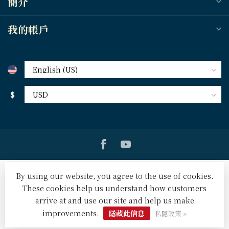
簡介
我的帳戶
$
By using our website, you agree to the use of cookies.
These cookies help us understand how customers
arrive at and use our site and help us make
© Copyright 2026 天道北美網路書房 U.S. Tien Dao Books
-
Powered by
Lightspeed
-
Lightspeed design
by
Dyvelopment
improvements.
隱藏此信息
私隱政策 »